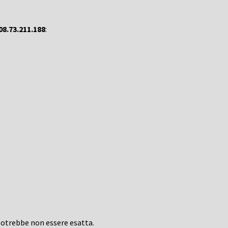
08.73.211.188
:
potrebbe non essere esatta.