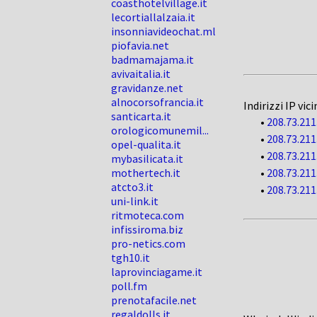
coasthotelvillage.it
lecortiallalzaia.it
insonniavideochat.ml
piofavia.net
badmamajama.it
avivaitalia.it
gravidanze.net
alnocorsofrancia.it
Indirizzi IP vici
santicarta.it
•
208.73.211
orologicomunemil...
•
208.73.211
opel-qualita.it
•
208.73.211
mybasilicata.it
mothertech.it
•
208.73.211
atcto3.it
•
208.73.211
uni-link.it
ritmoteca.com
infissiroma.biz
pro-netics.com
tgh10.it
laprovinciagame.it
poll.fm
prenotafacile.net
regaldolls.it