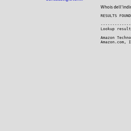
Whois dell'indi
RESULTS FOUND
-------------

Lookup result
Amazon Techno
Amazon.com, I