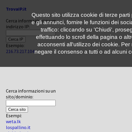
TrovaIP.it
Questo sito utilizza cookie di terze parti
Cerca informazioni su un
e gli annunci, fornire le funzioni dei soc
indirizzo IP:
traffico: cliccando su 'Chiudi', pro
effettuando lo scroll della pagina o altr
acconsenti all'utilizzo dei cookie. Pe
Esempio:
216.73.217.104
negare il consenso a tutti o ad alcuni c
Cerca informazioni su un
sito/dominio:
Esempi:
weta.lk
lospallino.it