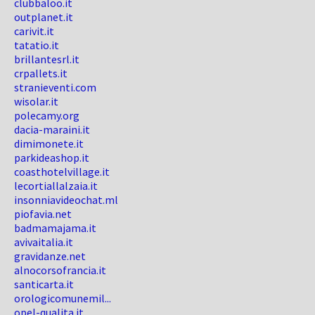
clubbaloo.it
outplanet.it
carivit.it
tatatio.it
brillantesrl.it
crpallets.it
stranieventi.com
wisolar.it
polecamy.org
dacia-maraini.it
dimimonete.it
parkideashop.it
coasthotelvillage.it
lecortiallalzaia.it
insonniavideochat.ml
piofavia.net
badmamajama.it
avivaitalia.it
gravidanze.net
alnocorsofrancia.it
santicarta.it
orologicomunemil...
opel-qualita.it