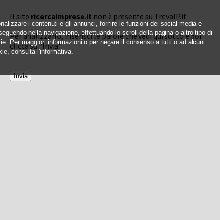
Il sito
ricercaimprese.it
non è presente su TrovaIP.it
nalizzare i contenuti e gli annunci, fornire le funzioni dei social media e
oseguendo nella navigazione, effettuando lo scroll della pagina o altro tipo di
Per analizzarlo, inserisci le parole che vedi qui sotto e poi
okie. Per maggiori informazioni o per negare il consenso a tutti o ad alcuni
clicca su "Invia"
ie, consulta l'informativa.