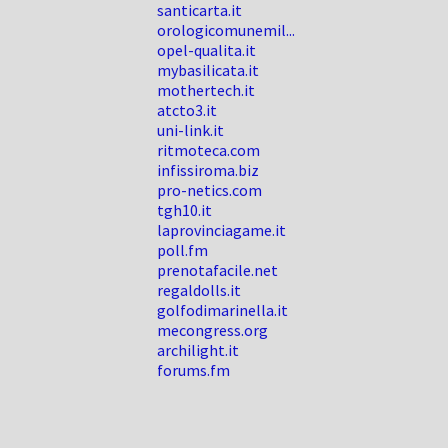
santicarta.it
orologicomunemil...
opel-qualita.it
mybasilicata.it
mothertech.it
atcto3.it
uni-link.it
ritmoteca.com
infissiroma.biz
pro-netics.com
tgh10.it
laprovinciagame.it
poll.fm
prenotafacile.net
regaldolls.it
golfodimarinella.it
mecongress.org
archilight.it
forums.fm