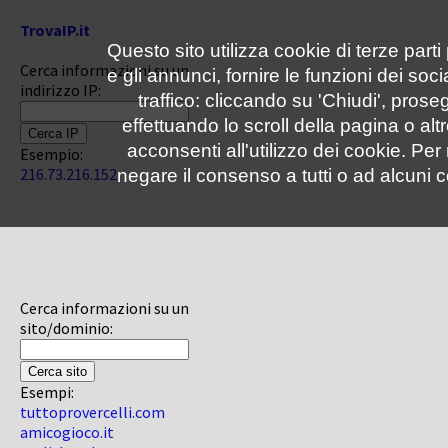
TrovaIP.it
Questo sito utilizza cookie di terze parti
Cerca informazioni su un
e gli annunci, fornire le funzioni dei soc
indirizzo IP:
traffico: cliccando su 'Chiudi', pro
effettuando lo scroll della pagina o altr
acconsenti all'utilizzo dei cookie. Pe
Esempio:
216.73.216.152
negare il consenso a tutti o ad alcuni c
Cerca informazioni su un
sito/dominio:
Esempi:
tuttoprovercelli.com
amicogioco.it