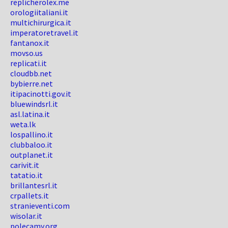
replicherolex.me
orologiitaliani.it
multichirurgica.it
imperatoretravel.it
fantanox.it
movso.us
replicati.it
cloudbb.net
bybierre.net
itipacinotti.gov.it
bluewindsrl.it
asl.latina.it
weta.lk
lospallino.it
clubbaloo.it
outplanet.it
carivit.it
tatatio.it
brillantesrl.it
crpallets.it
stranieventi.com
wisolar.it
polecamy.org