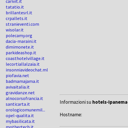
carivit.it
tatatio.it
brillantesrl.it
crpallets.it
stranieventi.com
wisolar.it
polecamy.org
dacia-maraini.it
dimimonete.it
parkideashop.it
coasthotelvillage.it
lecortiallalzaia.it
insonniavideochat.ml
piofavia.net
badmamajama.it
avivaitalia.it
gravidanze.net
alnocorsofrancia.it
Informazioni su
hotels-ipanema-
santicarta.it
orologicomunemil...
Hostname:
opel-qualita.it
mybasilicata.it
mothertech.it