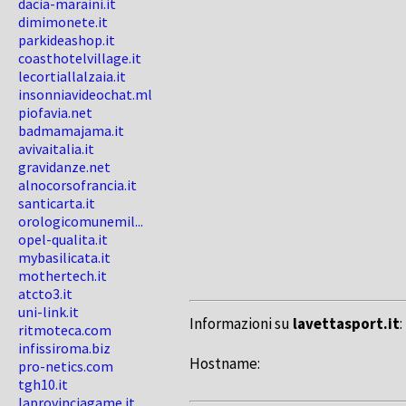
dacia-maraini.it
dimimonete.it
parkideashop.it
coasthotelvillage.it
lecortiallalzaia.it
insonniavideochat.ml
piofavia.net
badmamajama.it
avivaitalia.it
gravidanze.net
alnocorsofrancia.it
santicarta.it
orologicomunemil...
opel-qualita.it
mybasilicata.it
mothertech.it
atcto3.it
uni-link.it
Informazioni su
lavettasport.it
:
ritmoteca.com
infissiroma.biz
Hostname:
pro-netics.com
tgh10.it
laprovinciagame.it