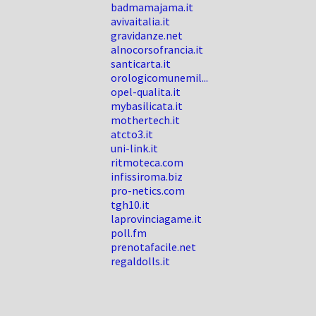
badmamajama.it
avivaitalia.it
gravidanze.net
alnocorsofrancia.it
santicarta.it
orologicomunemil...
opel-qualita.it
mybasilicata.it
mothertech.it
atcto3.it
uni-link.it
ritmoteca.com
infissiroma.biz
pro-netics.com
tgh10.it
laprovinciagame.it
poll.fm
prenotafacile.net
regaldolls.it