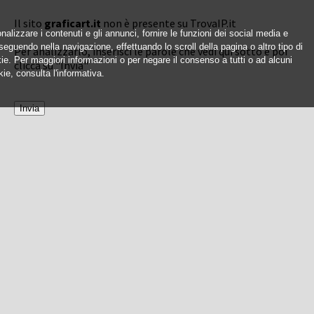
Il sito
graficart.it
non è presente su TrovaIP.it
nalizzare i contenuti e gli annunci, fornire le funzioni dei social media e
oseguendo nella navigazione, effettuando lo scroll della pagina o altro tipo di
Per analizzarlo, inserisci le parole che vedi qui sotto e poi
okie. Per maggiori informazioni o per negare il consenso a tutti o ad alcuni
clicca su "Invia"
ie, consulta l'informativa.