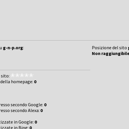
su
g-n-p.org
:
Posizione del sito
Non raggiungibil
 sito:
 della homepage:
0
gresso secondo Google:
0
gresso secondo Alexa:
0
cizzate in Google:
0
cizzate in Bing:
0