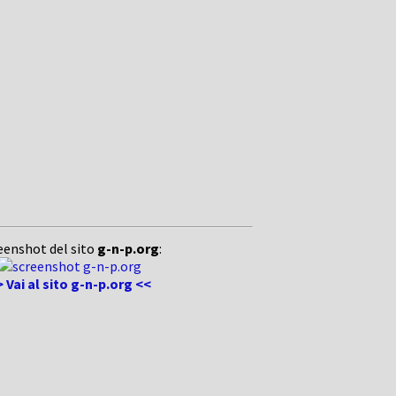
eenshot del sito
g-n-p.org
:
 Vai al sito g-n-p.org <<