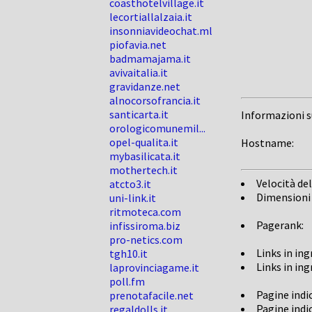
coasthotelvillage.it
lecortiallalzaia.it
insonniavideochat.ml
piofavia.net
badmamajama.it
avivaitalia.it
gravidanze.net
alnocorsofrancia.it
santicarta.it
Informazioni 
orologicomunemil...
opel-qualita.it
Hostname:
mybasilicata.it
mothertech.it
Velocità del
atcto3.it
Dimensioni
uni-link.it
ritmoteca.com
Pagerank:
infissiroma.biz
pro-netics.com
Links in in
tgh10.it
Links in in
laprovinciagame.it
poll.fm
Pagine indi
prenotafacile.net
Pagine indi
regaldolls.it