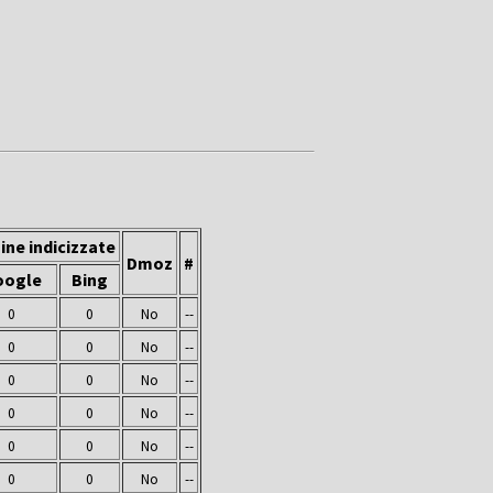
ine indicizzate
Dmoz
#
oogle
Bing
0
0
No
--
0
0
No
--
0
0
No
--
0
0
No
--
0
0
No
--
0
0
No
--