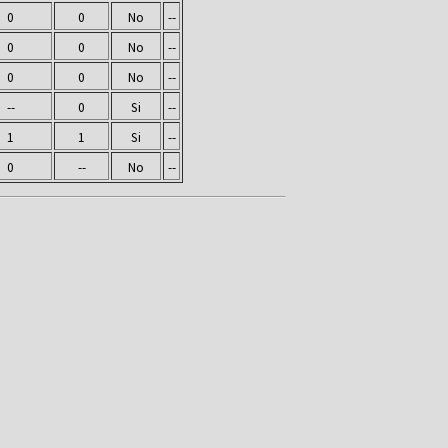
0
0
No
--
0
0
No
--
0
0
No
--
--
0
Si
--
1
1
Si
--
0
--
No
--