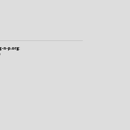
g-n-p.org
:
e