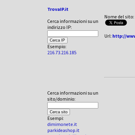
TrovaIP.it
Nome del sito:
Cerca informazioni su un
indirizzo IP:
Url:
http://ww
Esempio:
216.73.216.185
Cerca informazioni su un
sito/dominio:
Esempi:
dimimonete.it
parkideashop.it