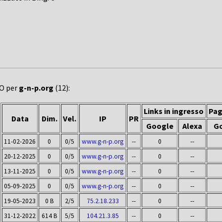
EO per
g-n-p.org
(12):
Links in ingresso
Pag
Data
Dim.
Vel.
IP
PR
Google
Alexa
G
11-02-2026
0
0/5
www.g-n-p.org
--
0
--
20-12-2025
0
0/5
www.g-n-p.org
--
0
--
13-11-2025
0
0/5
www.g-n-p.org
--
0
--
05-09-2025
0
0/5
www.g-n-p.org
--
0
--
19-05-2023
0 B
2/5
75.2.18.233
--
0
--
31-12-2022
614 B
5/5
104.21.3.85
--
0
--