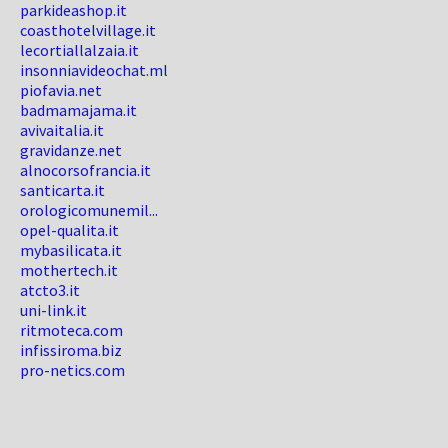
parkideashop.it
coasthotelvillage.it
lecortiallalzaia.it
insonniavideochat.ml
piofavia.net
badmamajama.it
avivaitalia.it
gravidanze.net
alnocorsofrancia.it
santicarta.it
orologicomunemil...
opel-qualita.it
mybasilicata.it
mothertech.it
atcto3.it
uni-link.it
ritmoteca.com
infissiroma.biz
pro-netics.com