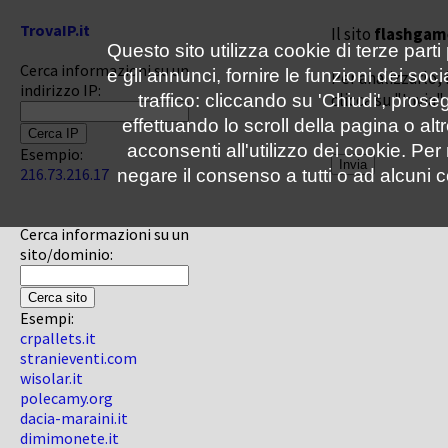
TrovaIP.it
Il sito
flashgam
Questo sito utilizza cookie di terze parti
Cerca informazioni su un
e gli annunci, fornire le funzioni dei soc
Per analizzarlo, 
indirizzo IP:
clicca su "Invia"
traffico: cliccando su 'Chiudi', pro
effettuando lo scroll della pagina o altr
acconsenti all'utilizzo dei cookie. Pe
Esempio:
216.73.216.17
negare il consenso a tutti o ad alcuni c
Cerca informazioni su un
sito/dominio:
Esempi:
crpallets.it
stranieventi.com
wisolar.it
polecamy.org
dacia-maraini.it
dimimonete.it