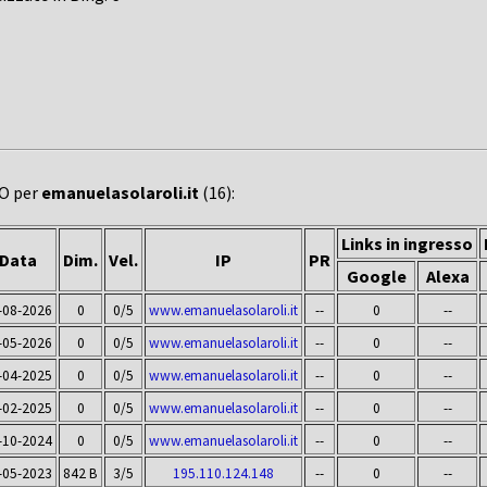
EO per
emanuelasolaroli.it
(16):
Links in ingresso
Data
Dim.
Vel.
IP
PR
Google
Alexa
-08-2026
0
0/5
www.emanuelasolaroli.it
--
0
--
-05-2026
0
0/5
www.emanuelasolaroli.it
--
0
--
-04-2025
0
0/5
www.emanuelasolaroli.it
--
0
--
-02-2025
0
0/5
www.emanuelasolaroli.it
--
0
--
-10-2024
0
0/5
www.emanuelasolaroli.it
--
0
--
-05-2023
842 B
3/5
195.110.124.148
--
0
--