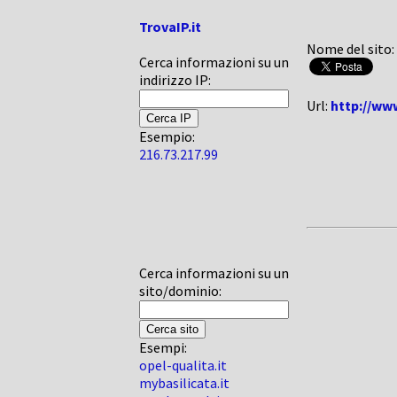
TrovaIP.it
Nome del sito:
Cerca informazioni su un
indirizzo IP:
Url:
http://ww
Esempio:
216.73.217.99
Cerca informazioni su un
sito/dominio:
Esempi:
opel-qualita.it
mybasilicata.it