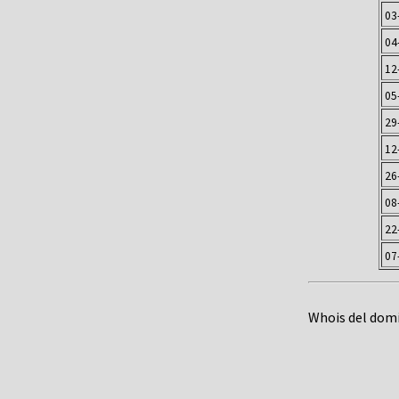
03
04
12
05
29
12
26
08
22
07
Whois del dom