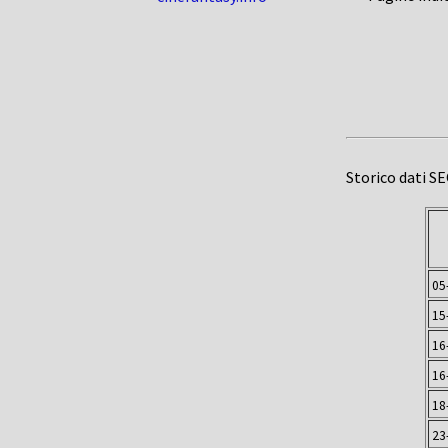
Storico dati S
05
15
16
16
18
23