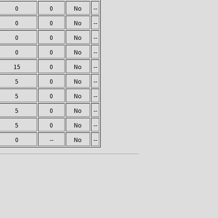
0
0
No
--
0
0
No
--
0
0
No
--
0
0
No
--
15
0
No
--
5
0
No
--
5
0
No
--
5
0
No
--
5
0
No
--
0
--
No
--