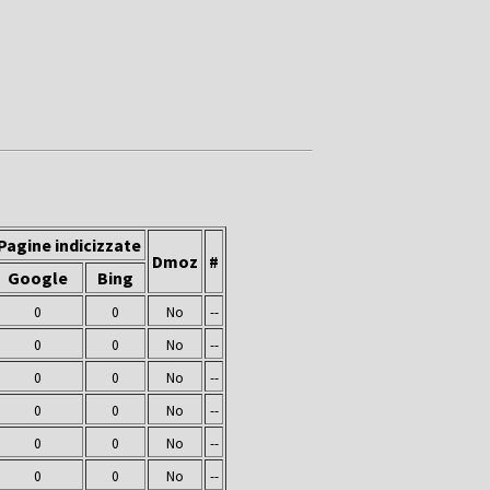
Pagine indicizzate
Dmoz
#
Google
Bing
0
0
No
--
0
0
No
--
0
0
No
--
0
0
No
--
0
0
No
--
0
0
No
--