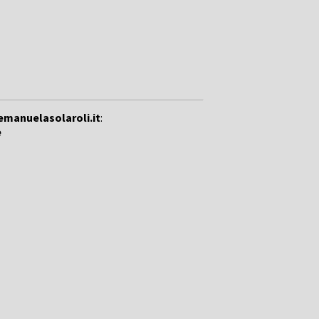
emanuelasolaroli.it
:
e