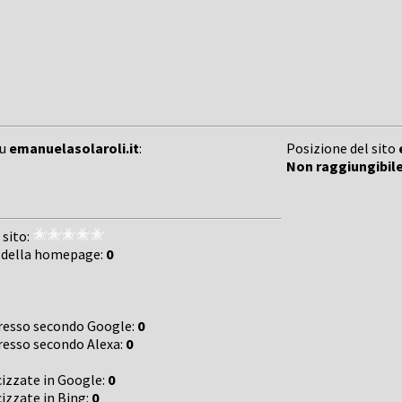
su
emanuelasolaroli.it
:
Posizione del sito
Non raggiungibil
 sito:
 della homepage:
0
gresso secondo Google:
0
gresso secondo Alexa:
0
cizzate in Google:
0
cizzate in Bing:
0