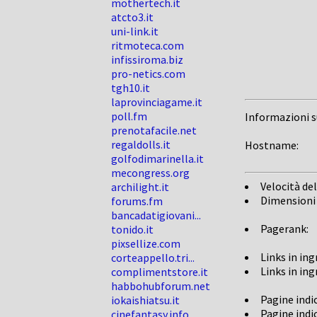
mothertech.it
atcto3.it
uni-link.it
ritmoteca.com
infissiroma.biz
pro-netics.com
tgh10.it
laprovinciagame.it
poll.fm
Informazioni 
prenotafacile.net
regaldolls.it
Hostname:
golfodimarinella.it
mecongress.org
Velocità del
archilight.it
Dimensioni
forums.fm
bancadatigiovani...
Pagerank:
tonido.it
pixsellize.com
Links in in
corteappello.tri...
Links in in
complimentstore.it
habbohubforum.net
Pagine indi
iokaishiatsu.it
Pagine indi
cinefantasy.info