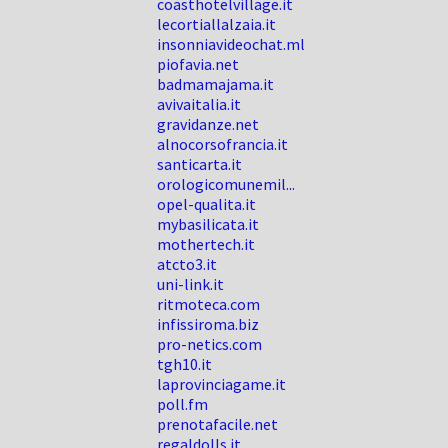
coasthotelvillage.it
lecortiallalzaia.it
insonniavideochat.ml
piofavia.net
badmamajama.it
avivaitalia.it
gravidanze.net
alnocorsofrancia.it
santicarta.it
orologicomunemil...
opel-qualita.it
mybasilicata.it
mothertech.it
atcto3.it
uni-link.it
ritmoteca.com
infissiroma.biz
pro-netics.com
tgh10.it
laprovinciagame.it
poll.fm
prenotafacile.net
regaldolls.it