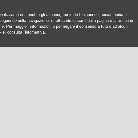
nalizzare i contenuti e gli annunci, fornire le funzioni dei social media e
oseguendo nella navigazione, effettuando lo scroll della pagina o altro tipo di
okie. Per maggiori informazioni o per negare il consenso a tutti o ad alcuni
ie, consulta l'informativa.