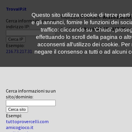
TrovaIP.it
Questo sito utilizza cookie di terze parti
Indirizzo IP cercato:
95.110.193.105
Cerca informazioni su un
e gli annunci, fornire le funzioni dei soc
indirizzo IP:
Hostname:
host105-193-110-95.se
traffico: cliccando su 'Chiudi', pro
effettuando lo scroll della pagina o altr
acconsenti all'utilizzo dei cookie. Pe
Esempio:
216.73.217.31
negare il consenso a tutti o ad alcuni c
Cerca informazioni su un
sito/dominio:
Esempi:
tuttoprovercelli.com
amicogioco.it