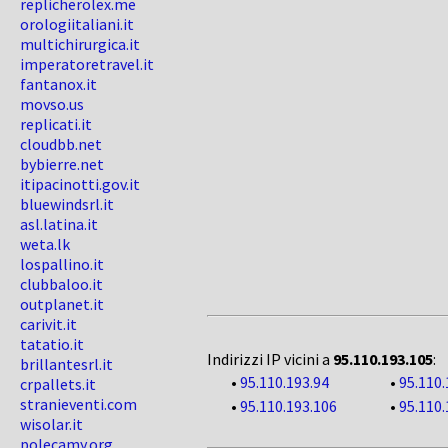
replicherolex.me
orologiitaliani.it
multichirurgica.it
imperatoretravel.it
fantanox.it
movso.us
replicati.it
cloudbb.net
bybierre.net
itipacinotti.gov.it
bluewindsrl.it
asl.latina.it
weta.lk
lospallino.it
clubbaloo.it
outplanet.it
carivit.it
tatatio.it
Indirizzi IP vicini a
95.110.193.105
:
brillantesrl.it
•
95.110.193.94
•
95.110.
crpallets.it
stranieventi.com
•
95.110.193.106
•
95.110.
wisolar.it
polecamy.org