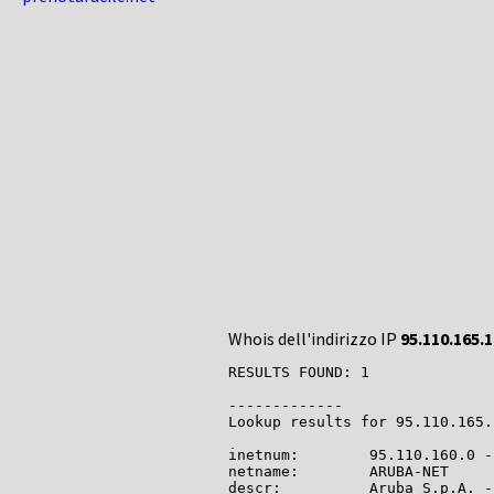
Whois dell'indirizzo IP
95.110.165.
RESULTS FOUND: 1

-------------

Lookup results for 95.110.165.
inetnum:        95.110.160.0 -
netname:        ARUBA-NET

descr:          Aruba S.p.A. -