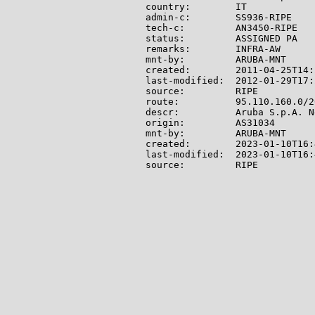
country:        IT

admin-c:        SS936-RIPE

tech-c:         AN3450-RIPE

status:         ASSIGNED PA

remarks:        INFRA-AW

mnt-by:         ARUBA-MNT

created:        2011-04-25T14:
last-modified:  2012-01-29T17:
source:         RIPE

route:          95.110.160.0/20
descr:          Aruba S.p.A. N
origin:         AS31034

mnt-by:         ARUBA-MNT

created:        2023-01-10T16:
last-modified:  2023-01-10T16:
source:         RIPE
