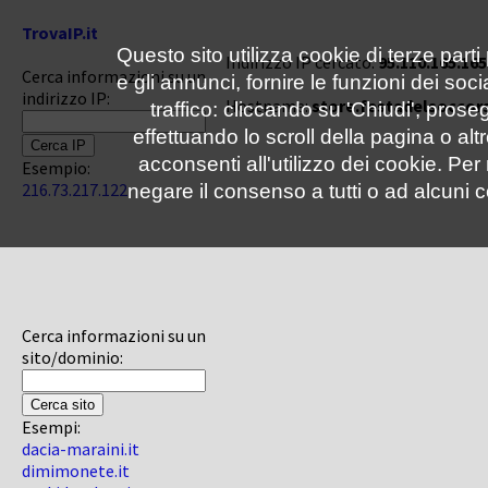
TrovaIP.it
Questo sito utilizza cookie di terze parti
Indirizzo IP cercato:
95.110.165.165
Cerca informazioni su un
e gli annunci, fornire le funzioni dei soc
indirizzo IP:
Hostname:
store.festadelsoccors
traffico: cliccando su 'Chiudi', pro
effettuando lo scroll della pagina o altr
acconsenti all'utilizzo dei cookie. Pe
Esempio:
216.73.217.122
negare il consenso a tutti o ad alcuni c
Cerca informazioni su un
sito/dominio:
Esempi:
dacia-maraini.it
dimimonete.it