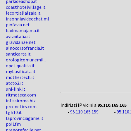
parkideashop.it
coasthotelvillage.it
lecortiallalzaia.it
insonniavideochat.ml
piofavia.net
badmamajama.it
avivaitalia.it
gravidanze.net
alnocorsofrancia.it
santicarta.it
orologicomunemil...
opel-qualita.it
mybasilicata.it
mothertech.it
atcto3.it
uni-link.it
ritmoteca.com
infissiroma.biz
Indirizzi IP vicini a
95.110.165.165
:
pro-netics.com
•
95.110.165.159
•
95.110.
tgh10.it
laprovinciagame.it
poll.fm
prenotafacile.net