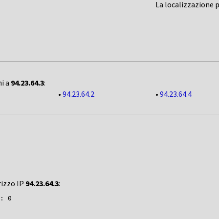
La localizzazione 
ni a
94.23.64.3
:
•
94.23.64.2
•
94.23.64.4
rizzo IP
94.23.64.3
: