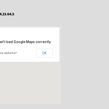
4.23.64.3
:
an't load Google Maps correctly.
OK
his website?