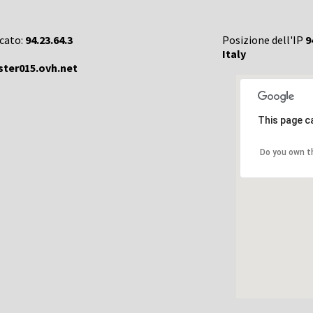
rcato:
94.23.64.3
Posizione dell'IP
9
Italy
ster015.ovh.net
This page c
Do you own t