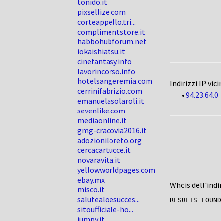
tonido.it
pixsellize.com
corteappello.tri...
complimentstore.it
habbohubforum.net
iokaishiatsu.it
cinefantasy.info
lavorincorso.info
hotelsangeremia.com
Indirizzi IP vici
cerrinifabrizio.com
•
94.23.64.0
emanuelasolaroli.it
sevenlike.com
mediaonline.it
gmg-cracovia2016.it
adozioniloreto.org
cercacartucce.it
novaravita.it
yellowworldpages.com
ebay.mx
Whois dell'indi
misco.it
salutealoesucces...
sitoufficiale-ho...
jumpy.it