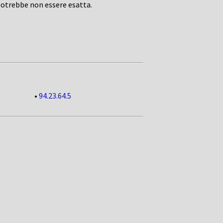
potrebbe non essere esatta.
•
94.23.64.5