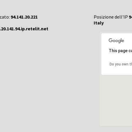
rcato:
94.141.20.221
Posizione dell'IP
9
Italy
.20.141.94.ip.retelit.net
This page c
Do you own t