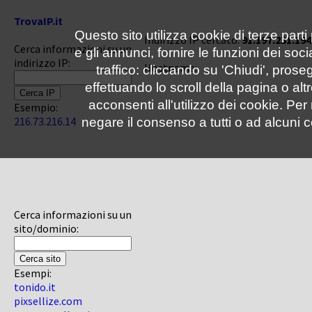
TrovaIP.it
Questo sito utilizza cookie di terze parti
Indirizzo IP cercato:
91.197.231.194
Cerca informazioni su un
e gli annunci, fornire le funzioni dei soc
indirizzo IP:
Hostname:
traffico: cliccando su 'Chiudi', pro
effettuando lo scroll della pagina o altr
acconsenti all'utilizzo dei cookie. Pe
Esempio:
216.73.216.14
negare il consenso a tutti o ad alcuni c
Cerca informazioni su un
sito/dominio:
Esempi:
tonido.it
pixsellize.com