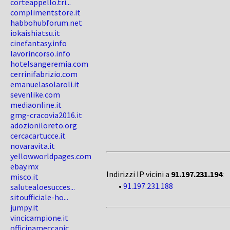
corteappello.tri...
complimentstore.it
habbohubforum.net
iokaishiatsu.it
cinefantasy.info
lavorincorso.info
hotelsangeremia.com
cerrinifabrizio.com
emanuelasolaroli.it
sevenlike.com
mediaonline.it
gmg-cracovia2016.it
adozioniloreto.org
cercacartucce.it
novaravita.it
yellowworldpages.com
ebay.mx
Indirizzi IP vicini a
91.197.231.194
:
misco.it
•
91.197.231.188
salutealoesucces...
sitoufficiale-ho...
jumpy.it
vincicampione.it
officinameccanic...