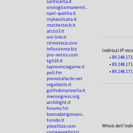
santicarta.it
orologicomunemil...
opel-qualita.it
mybasilicata.it
mothertech.it
atcto3.it
uni-link.it
ritmoteca.com
infissiroma.biz
Indirizzi IP vici
pro-netics.com
•
89.248.171
tgh10.it
•
89.248.171
laprovinciagame.it
•
89.248.171
poll.fm
prenotafacile.net
regaldolls.it
golfodimarinella.it
mecongress.org
archilight.it
forums.fm
bancadatigiovani...
tonido.it
Whois dell'indi
pixsellize.com
corteappello.tri...