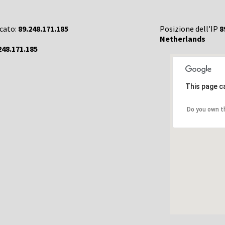
rcato:
89.248.171.185
Posizione dell'IP
8
Netherlands
248.171.185
This page c
Do you own t