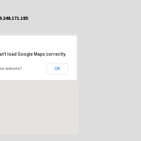
9.248.171.185
:
an't load Google Maps correctly.
OK
his website?