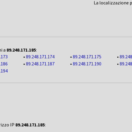
La localizzazione 
ni a
89.248.171.185
:
.173
•
89.248.171.174
•
89.248.171.175
•
89.248
.186
•
89.248.171.187
•
89.248.171.190
•
89.248
.194
rizzo IP
89.248.171.185
: