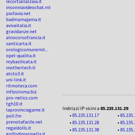
lecortiallalzaia.it
insonniavideochat.ml
piofavia.net
badmamajama.it
avivaitalia.it
gravidanze.net
alnocorsofrancia.it
santicarta.it
orologicomunemil...
opel-qualita.it
mybasilicata.it
mothertech.it
atcto3.it
uni-link.it
ritmoteca.com
infissiroma.biz
pro-netics.com
tgh10.it
Indirizzi IP vicini a
85.235.131.29
:
laprovinciagame.it
•
85.235.131.17
•
85.235.
poll.fm
prenotafacile.net
•
85.235.131.28
•
85.235.
regaldolls.it
•
85.235.131.38
•
85.235.
golfodimarinella.it