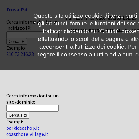
TrovaIP.it
Questo sito utilizza cookie di terze parti
Indirizzo IP cercato:
85.235.131.29
Cerca informazioni su un
e gli annunci, fornire le funzioni dei soc
indirizzo IP:
Hostname:
host29-131-235-85.ser
traffico: cliccando su 'Chiudi', pro
effettuando lo scroll della pagina o altr
acconsenti all'utilizzo dei cookie. Pe
Esempio:
216.73.216.23
negare il consenso a tutti o ad alcuni c
Cerca informazioni su un
sito/dominio:
Esempi:
parkideashop.it
coasthotelvillage.it