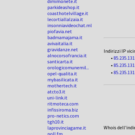
dimimonete.it
parkideashop.it
coasthotelvillage.it
lecortiallalzaia.it
insonniavideochat.ml
piofavia.net
badmamajama.it
avivaitalia.it
gravidanze.net
Indirizzi IP vici
alnocorsofrancia.it
•
85.235.131
santicarta.it
•
85.235.131
orologicomunemil...
•
85.235.131
opel-qualita.it
mybasilicata.it
mothertech.it
atcto3.it
uni-link.it
ritmoteca.com
infissiroma.biz
pro-netics.com
tgh10.it
Whois dell'indi
laprovinciagame.it
poll.fm