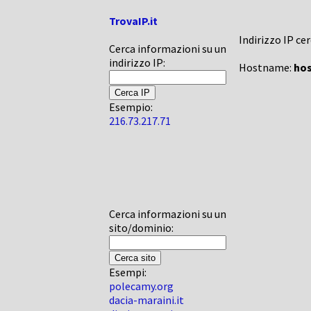
TrovaIP.it
Indirizzo IP ce
Cerca informazioni su un
indirizzo IP:
Hostname:
hos
Esempio:
216.73.217.71
Cerca informazioni su un
sito/dominio:
Esempi:
polecamy.org
dacia-maraini.it