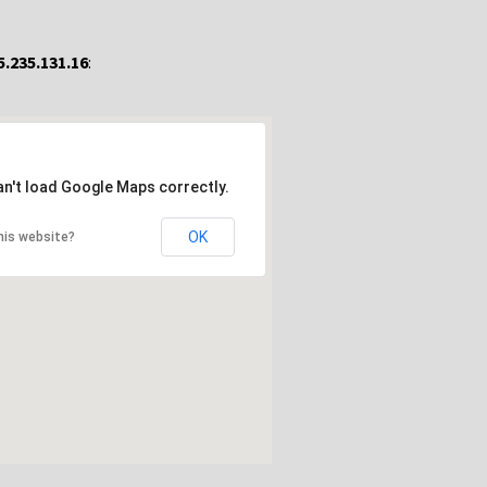
5.235.131.16
:
an't load Google Maps correctly.
OK
his website?