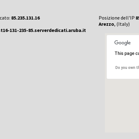
rcato:
85.235.131.16
Posizione dell'IP
8
Arezzo
, (Italy)
t16-131-235-85.serverdedicati.aruba.it
This page c
Do you own t