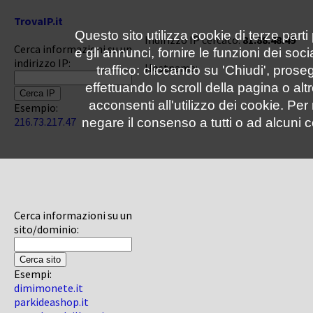
TrovaIP.it
Questo sito utilizza cookie di terze parti
Indirizzo IP cercato:
81.88.48.49
Cerca informazioni su un
e gli annunci, fornire le funzioni dei soc
indirizzo IP:
Hostname:
traffico: cliccando su 'Chiudi', pro
effettuando lo scroll della pagina o altr
acconsenti all'utilizzo dei cookie. Pe
Esempio:
216.73.217.47
negare il consenso a tutti o ad alcuni c
Cerca informazioni su un
sito/dominio:
Esempi:
dimimonete.it
parkideashop.it