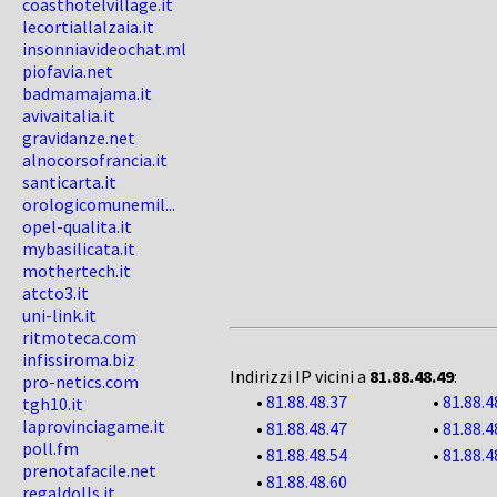
coasthotelvillage.it
lecortiallalzaia.it
insonniavideochat.ml
piofavia.net
badmamajama.it
avivaitalia.it
gravidanze.net
alnocorsofrancia.it
santicarta.it
orologicomunemil...
opel-qualita.it
mybasilicata.it
mothertech.it
atcto3.it
uni-link.it
ritmoteca.com
infissiroma.biz
Indirizzi IP vicini a
81.88.48.49
:
pro-netics.com
•
81.88.48.37
•
81.88.4
tgh10.it
laprovinciagame.it
•
81.88.48.47
•
81.88.4
poll.fm
•
81.88.48.54
•
81.88.4
prenotafacile.net
•
81.88.48.60
regaldolls.it