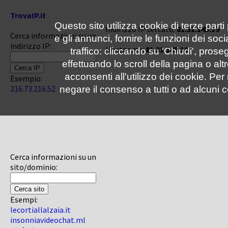
TrovaIP.it
Questo sito utilizza cookie di terze parti
Indirizzo IP cercato:
81.31.145.19
Cerca informazioni su un
e gli annunci, fornire le funzioni dei soc
indirizzo IP:
Hostname:
81.31.145.19
traffico: cliccando su 'Chiudi', pro
effettuando lo scroll della pagina o altr
acconsenti all'utilizzo dei cookie. Pe
Esempio:
216.73.216.52
negare il consenso a tutti o ad alcuni c
Cerca informazioni su un
sito/dominio:
Esempi:
lecortiallalzaia.it
insonniavideochat.ml