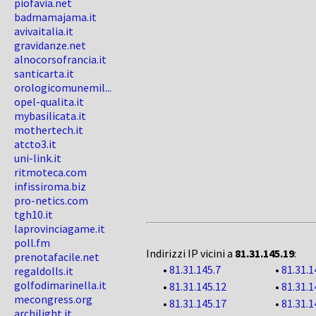
piofavia.net
badmamajama.it
avivaitalia.it
gravidanze.net
alnocorsofrancia.it
santicarta.it
orologicomunemil...
opel-qualita.it
mybasilicata.it
mothertech.it
atcto3.it
uni-link.it
ritmoteca.com
infissiroma.biz
pro-netics.com
tgh10.it
laprovinciagame.it
poll.fm
Indirizzi IP vicini a
81.31.145.19
:
prenotafacile.net
•
81.31.145.7
•
81.31.1
regaldolls.it
golfodimarinella.it
•
81.31.145.12
•
81.31.1
mecongress.org
•
81.31.145.17
•
81.31.1
archilight.it