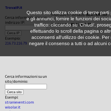
TrovaIP.it
Questo sito utilizza cookie di terze parti
Indirizzo IP cercato:
81.174.67.69
Cerca informazioni su un
e gli annunci, fornire le funzioni dei soc
indirizzo IP:
Hostname:
81.174.67.69
traffico: cliccando su 'Chiudi', pro
effettuando lo scroll della pagina o altr
acconsenti all'utilizzo dei cookie. Pe
Esempio:
216.73.216.79
negare il consenso a tutti o ad alcuni c
Cerca informazioni su un
sito/dominio:
Esempi:
stranieventi.com
wisolar.it