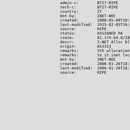
admin-c:        BTI7-RIPE

tech-c:         BTI7-RIPE

country:        IT

mnt-by:         INET-NOC

created:        2008-05-09T10:
last-modified:  2025-02-03T16:
source:         RIPE

status:         ASSIGNED PA

route:          81.174.64.0/18

descr:          I.NET Alloc bl
origin:         AS3313

remarks:        5th allocation
remarks:        to it.inet loc
mnt-by:         INET-NOC

created:        2006-01-26T18:
last-modified:  2006-01-26T18:
source:         RIPE
