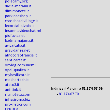
polecamy.org
dacia-maraini.it
dimimonete.it
parkideashop.it
coasthotelvillage.it
lecortiallalzaia.it
insonniavideochat.ml
piofavia.net
badmamajama.it
avivaitalia.it
gravidanze.net
alnocorsofrancia.it
santicarta.it
orologicomunemil...
opel-qualita.it
mybasilicata.it
mothertech.it
atcto3.it
Indirizzi IP vicini a
81.174.67.69
:
uni-link.it
•
81.174.67.70
ritmoteca.com
infissiroma.biz
pro-netics.com
tgh10.it