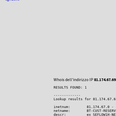
Whois dell'indirizzo IP
81.174.67.69
RESULTS FOUND: 1

-------------

Lookup results for 81.174.67.6
inetnum:        81.174.67.0 - 
netname:        BT-CUST-RESERV
descr:          ex SEFLOW1H-NE