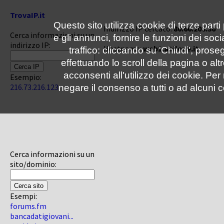
TrovaIP.it
Questo sito utilizza cookie di terze parti
Indirizzo IP cercato:
80.66.208.36
Cerca informazioni su un
e gli annunci, fornire le funzioni dei soc
indirizzo IP:
Hostname:
web1.abilene.it
traffico: cliccando su 'Chiudi', pro
effettuando lo scroll della pagina o altr
acconsenti all'utilizzo dei cookie. Pe
Esempio:
216.73.216.123
negare il consenso a tutti o ad alcuni c
Cerca informazioni su un
sito/dominio:
Esempi:
forums.fm
bancadatigiovani...