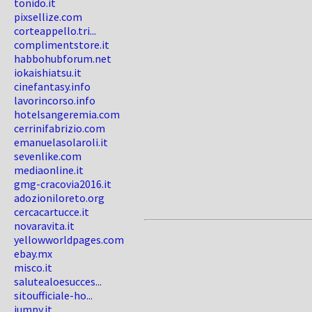
tonido.it
pixsellize.com
corteappello.tri...
complimentstore.it
habbohubforum.net
iokaishiatsu.it
cinefantasy.info
lavorincorso.info
hotelsangeremia.com
cerrinifabrizio.com
emanuelasolaroli.it
sevenlike.com
mediaonline.it
gmg-cracovia2016.it
adozioniloreto.org
cercacartucce.it
novaravita.it
yellowworldpages.com
ebay.mx
misco.it
salutealoesucces...
sitoufficiale-ho...
jumpy.it