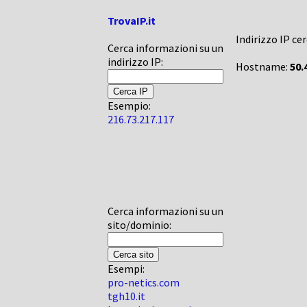
TrovaIP.it
Indirizzo IP ce
Cerca informazioni su un
indirizzo IP:
Hostname:
50.
Esempio:
216.73.217.117
Cerca informazioni su un
sito/dominio:
Esempi:
pro-netics.com
tgh10.it