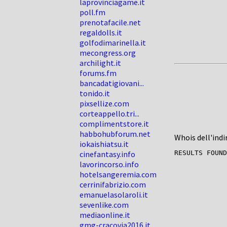
laprovinciagame.it
poll.fm
prenotafacile.net
regaldolls.it
golfodimarinella.it
mecongress.org
archilight.it
forums.fm
bancadatigiovani...
tonido.it
pixsellize.com
corteappello.tri...
complimentstore.it
habbohubforum.net
Whois dell'indi
iokaishiatsu.it
cinefantasy.info
lavorincorso.info
hotelsangeremia.com
cerrinifabrizio.com
emanuelasolaroli.it
sevenlike.com
mediaonline.it
gmg-cracovia2016.it