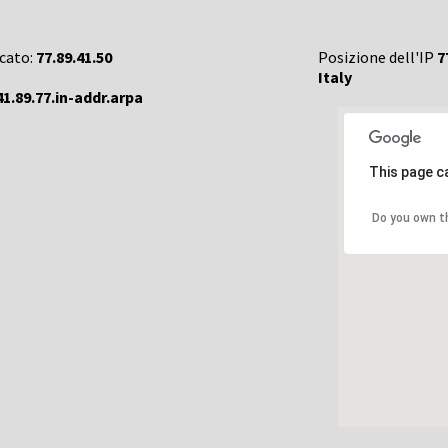
rcato:
77.89.41.50
Posizione dell'IP
7
Italy
41.89.77.in-addr.arpa
This page c
Do you own t