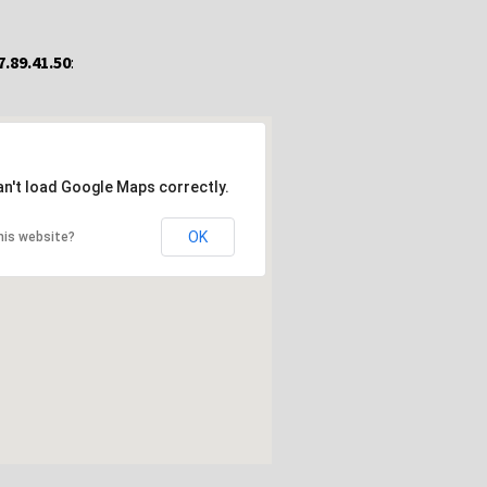
7.89.41.50
:
an't load Google Maps correctly.
OK
his website?