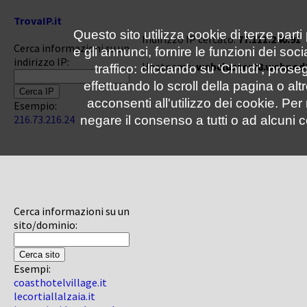
TrovaIP.it
Questo sito utilizza cookie di terze parti
Indirizzo IP cercato:
77.111.240.91
Cerca informazioni su un
e gli annunci, fornire le funzioni dei soc
indirizzo IP:
Hostname:
webcluster28.webpod
traffico: cliccando su 'Chiudi', pro
effettuando lo scroll della pagina o altr
acconsenti all'utilizzo dei cookie. Pe
Esempio:
216.73.216.24
negare il consenso a tutti o ad alcuni c
Cerca informazioni su un
sito/dominio:
Esempi:
coasthotelvillage.it
lecortiallalzaia.it