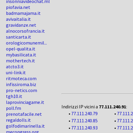
insonniavideochat.ml
piofavia.net
badmamajama.it
avivaitalia.it
gravidanze.net
alnocorsofrancia.it
santicarta.it
orologicomunemil...
opel-qualita.it
mybasilicata.it
mothertech.it
atcto3.it
uni-link.it
ritmoteca.com
infissiroma.biz
pro-netics.com
tgh10.it
laprovinciagame.it
Indirizzi IP vicini a
77.111.240.91
:
poll.fm
•
77.111.240.79
•
77.111.
prenotafacile.net
regaldolls.it
•
77.111.240.85
•
77.111.
golfodimarinella.it
•
77.111.240.93
•
77.111.
mecongress.org