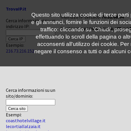
TrovaIP.it
Questo sito utilizza cookie di terze parti
Indirizzo IP cercato:
70.32.68.94
Cerca informazioni su un
e gli annunci, fornire le funzioni dei soc
indirizzo IP:
Hostname:
aamoiaqmmk.c05.grid
traffico: cliccando su 'Chiudi', pro
effettuando lo scroll della pagina o altr
acconsenti all'utilizzo dei cookie. Pe
Esempio:
216.73.216.152
negare il consenso a tutti o ad alcuni c
Cerca informazioni su un
sito/dominio:
Esempi:
coasthotelvillage.it
lecortiallalzaia.it