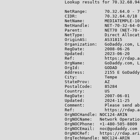
Lookup results for 70.32.68.94
NetRange:       70.32.64.0 - 7
CIDR:           70.32.64.0/18

NetName:        MEDIATEMPLE-106
NetHandle:      NET-70-32-64-0-
Parent:         NET70 (NET-70-
NetType:        Direct Allocati
OriginAS:       AS31815

Organization:   GoDaddy.com, L
RegDate:        2008-06-26

Updated:        2023-06-20

Ref:            https://rdap.a
OrgName:        GoDaddy.com, LL
OrgId:          GODAD

Address:        2155 E GoDaddy 
City:           Tempe

StateProv:      AZ

PostalCode:     85284

Country:        US

RegDate:        2007-06-01

Updated:        2024-11-25

Comment:        Please send ab
Ref:            https://rdap.a
OrgNOCHandle: NOC124-ARIN

OrgNOCName:   Network Operatio
OrgNOCPhone:  +1-480-505-8809

OrgNOCEmail:  noc@godaddy.com

OrgNOCRef:    https://rdap.ari
OrgTechHandle: NOC124-ARIN
