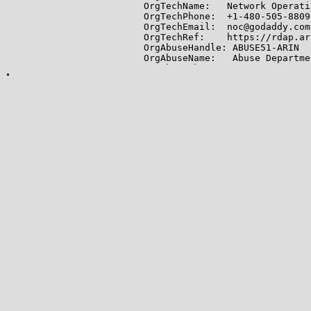
OrgTechName:   Network Operati
OrgTechPhone:  +1-480-505-8809

OrgTechEmail:  noc@godaddy.com

OrgTechRef:    https://rdap.ar
OrgAbuseHandle: ABUSE51-ARIN

OrgAbuseName:   Abuse Departmen
OrgAbusePhone:  +1-480-624-2505
OrgAbuseEmail:  abuse@godaddy.c
OrgAbuseRef:    https://rdap.a