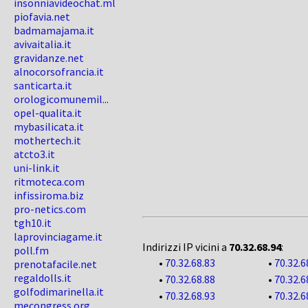
insonniavideochat.ml
piofavia.net
badmamajama.it
avivaitalia.it
gravidanze.net
alnocorsofrancia.it
santicarta.it
orologicomunemil...
opel-qualita.it
mybasilicata.it
mothertech.it
atcto3.it
uni-link.it
ritmoteca.com
infissiroma.biz
pro-netics.com
tgh10.it
laprovinciagame.it
Indirizzi IP vicini a
70.32.68.94
:
poll.fm
•
70.32.68.83
•
70.32.6
prenotafacile.net
regaldolls.it
•
70.32.68.88
•
70.32.6
golfodimarinella.it
•
70.32.68.93
•
70.32.6
mecongress.org