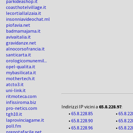
parkideashop.it
coasthotelvillage.it
lecortiallalzaia.it
insonniavideochat.ml
piofavia.net
badmamajama.it
avivaitalia.it
gravidanze.net
alnocorsofrancia.it
santicarta.it
orologicomunemil...
opel-qualita.it
mybasilicata.it
mothertech.it
atcto3.it
uni-link.it
ritmoteca.com
infissiroma.biz
Indirizzi IP vicini a
65.8.228.97
:
pro-netics.com
•
65.8.228.85
•
65.8.22
tgh10.it
laprovinciagame.it
•
65.8.228.90
•
65.8.22
poll.fm
•
65.8.228.96
•
65.8.22
prenotafacile.net