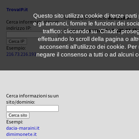
TrovaIP.it
Questo sito utilizza cookie di terze parti
Indirizzo IP cercato:
65.8.228.97
Cerca informazioni su un
e gli annunci, fornire le funzioni dei soc
indirizzo IP:
Hostname:
server-65-8-228-97.df
traffico: cliccando su 'Chiudi', pro
effettuando lo scroll della pagina o altr
acconsenti all'utilizzo dei cookie. Pe
Esempio:
216.73.216.193
negare il consenso a tutti o ad alcuni c
Cerca informazioni su un
sito/dominio:
Esempi:
dacia-maraini.it
dimimonete.it