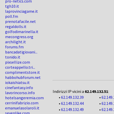
pro-netics.com
tgh10.it
laprovinciagame.it
poll.fm
prenotafacile.net
regaldolls.it
golfodimarinella.it
mecongress.org
archilight.it
forums.fm
bancadatigiovani...
tonido.it
pixsellize.com
corteappello.tri...
complimentstore.it
habbohubforum.net
iokaishiatsu.it
cinefantasy.info
Indirizzi IP vicini a
62.149.132.51
:
lavorincorso.info
•
62.149.132.39
•
62.149.
hotelsangeremia.com
cerrinifabrizio.com
•
62.149.132.44
•
62.149.
emanuelasolaroli.it
•
62.149.132.49
•
62.149.
sevenlike.com