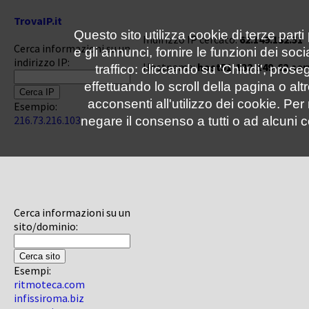
TrovaIP.it
Questo sito utilizza cookie di terze parti
Indirizzo IP cercato:
62.149.132.51
Cerca informazioni su un
e gli annunci, fornire le funzioni dei soc
indirizzo IP:
Hostname:
host51-132-149-62.ser
traffico: cliccando su 'Chiudi', pro
effettuando lo scroll della pagina o altr
acconsenti all'utilizzo dei cookie. Pe
Esempio:
216.73.216.103
negare il consenso a tutti o ad alcuni c
Cerca informazioni su un
sito/dominio:
Esempi:
ritmoteca.com
infissiroma.biz