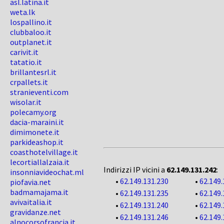
asl.latina.it
weta.lk
lospallino.it
clubbaloo.it
outplanet.it
carivit.it
tatatio.it
brillantesrl.it
crpallets.it
stranieventi.com
wisolar.it
polecamy.org
dacia-maraini.it
dimimonete.it
parkideashop.it
coasthotelvillage.it
lecortiallalzaia.it
Indirizzi IP vicini a
62.149.131.242
:
insonniavideochat.ml
•
62.149.131.230
•
62.149.
piofavia.net
badmamajama.it
•
62.149.131.235
•
62.149.
avivaitalia.it
•
62.149.131.240
•
62.149.
gravidanze.net
•
62.149.131.246
•
62.149.
alnocorsofrancia.it