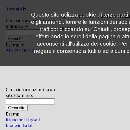
TrovaIP.it
Questo sito utilizza cookie di terze parti
Indirizzo IP cercato:
62.149.131.242
Cerca informazioni su un
e gli annunci, fornire le funzioni dei soc
indirizzo IP:
Hostname:
traffico: cliccando su 'Chiudi', pro
effettuando lo scroll della pagina o altr
acconsenti all'utilizzo dei cookie. Pe
Esempio:
216.73.216.122
negare il consenso a tutti o ad alcuni c
Cerca informazioni su un
sito/dominio:
Esempi:
itipacinotti.gov.it
bluewindsrl.it