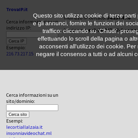
TrovaIP.it
Questo sito utilizza cookie di terze parti
Indirizzo IP cercato:
54.237.47.6
Cerca informazioni su un
e gli annunci, fornire le funzioni dei soc
indirizzo IP:
Hostname:
ec2-54-237-47-6.com
traffico: cliccando su 'Chiudi', pro
effettuando lo scroll della pagina o altr
acconsenti all'utilizzo dei cookie. Pe
Esempio:
216.73.217.15
negare il consenso a tutti o ad alcuni c
Cerca informazioni su un
sito/dominio:
Esempi:
lecortiallalzaia.it
insonniavideochat.ml