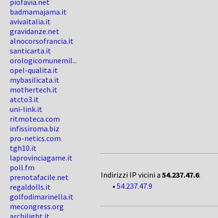
piofavia.net
badmamajama.it
avivaitalia.it
gravidanze.net
alnocorsofrancia.it
santicarta.it
orologicomunemil...
opel-qualita.it
mybasilicata.it
mothertech.it
atcto3.it
uni-link.it
ritmoteca.com
infissiroma.biz
pro-netics.com
tgh10.it
laprovinciagame.it
poll.fm
Indirizzi IP vicini a
54.237.47.6
:
prenotafacile.net
•
54.237.47.9
regaldolls.it
golfodimarinella.it
mecongress.org
archilight.it