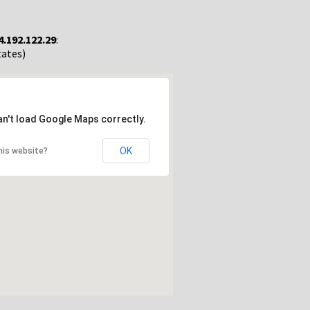
4.192.122.29
:
tates)
an't load Google Maps correctly.
OK
his website?