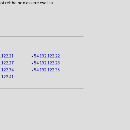
potrebbe non essere esatta.
.122.21
•
54.192.122.22
.122.27
•
54.192.122.28
.122.34
•
54.192.122.35
.122.41