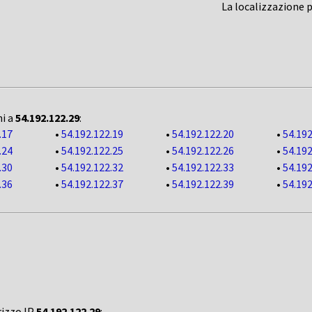
La localizzazione 
ni a
54.192.122.29
:
.17
•
54.192.122.19
•
54.192.122.20
•
54.192
.24
•
54.192.122.25
•
54.192.122.26
•
54.192
.30
•
54.192.122.32
•
54.192.122.33
•
54.192
.36
•
54.192.122.37
•
54.192.122.39
•
54.192
rizzo IP
54.192.122.29
: