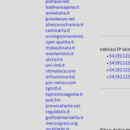
piofavia.net
badmamajama.it
avivaitalia.it
gravidanze.net
alnocorsofrancia.it
santicarta.it
orologicomunemil...
opel-qualita.it
mybasilicata.it
Indirizzi IP vici
mothertech.it
•
54.192.122
atcto3.it
•
54.192.122
uni-link.it
•
54.192.122
ritmoteca.com
infissiroma.biz
•
54.192.122
pro-netics.com
tgh10.it
laprovinciagame.it
poll.fm
prenotafacile.net
regaldolls.it
golfodimarinella.it
mecongress.org
archilight.it
Whois dell'indi