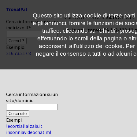
TrovaIP.it
Questo sito utilizza cookie di terze parti
Indirizzo IP cercato:
54.192.122.11
Cerca informazioni su un
e gli annunci, fornire le funzioni dei soc
indirizzo IP:
Hostname:
server-54-192-122-11.
traffico: cliccando su 'Chiudi', pro
effettuando lo scroll della pagina o altr
acconsenti all'utilizzo dei cookie. Pe
Esempio:
216.73.217.8
negare il consenso a tutti o ad alcuni c
Cerca informazioni su un
sito/dominio:
Esempi:
lecortiallalzaia.it
insonniavideochat.ml