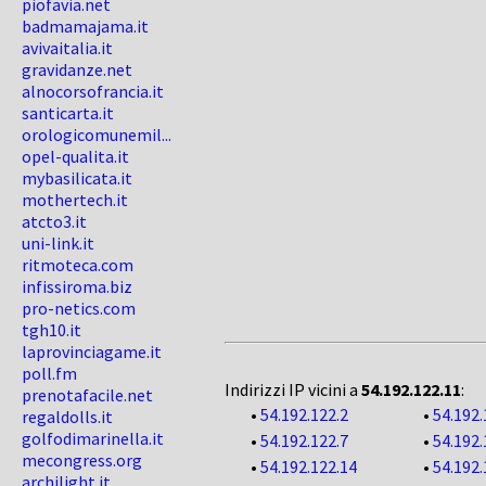
piofavia.net
badmamajama.it
avivaitalia.it
gravidanze.net
alnocorsofrancia.it
santicarta.it
orologicomunemil...
opel-qualita.it
mybasilicata.it
mothertech.it
atcto3.it
uni-link.it
ritmoteca.com
infissiroma.biz
pro-netics.com
tgh10.it
laprovinciagame.it
poll.fm
Indirizzi IP vicini a
54.192.122.11
:
prenotafacile.net
•
54.192.122.2
•
54.192.
regaldolls.it
golfodimarinella.it
•
54.192.122.7
•
54.192.
mecongress.org
•
54.192.122.14
•
54.192.
archilight.it