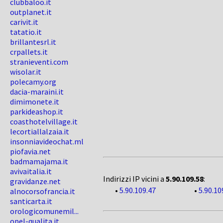
clubbaloo.it
outplanet.it
carivit.it
tatatio.it
brillantesrl.it
crpallets.it
stranieventi.com
wisolar.it
polecamy.org
dacia-maraini.it
dimimonete.it
parkideashop.it
coasthotelvillage.it
lecortiallalzaia.it
insonniavideochat.ml
piofavia.net
badmamajama.it
avivaitalia.it
Indirizzi IP vicini a
5.90.109.58
:
gravidanze.net
•
5.90.109.47
•
5.90.10
alnocorsofrancia.it
santicarta.it
orologicomunemil...
opel-qualita.it