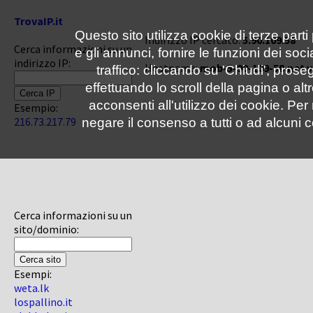
TrovaIP.it
Questo sito utilizza cookie di terze parti
Indirizzo IP cercato:
5.90.109.58
Cerca informazioni su un
e gli annunci, fornire le funzioni dei soc
indirizzo IP:
Hostname:
mob-5-90-109-58.net.v
traffico: cliccando su 'Chiudi', pro
effettuando lo scroll della pagina o altr
acconsenti all'utilizzo dei cookie. Pe
Esempio:
216.73.217.79
negare il consenso a tutti o ad alcuni c
Cerca informazioni su un
sito/dominio:
Esempi:
weta.lk
lospallino.it