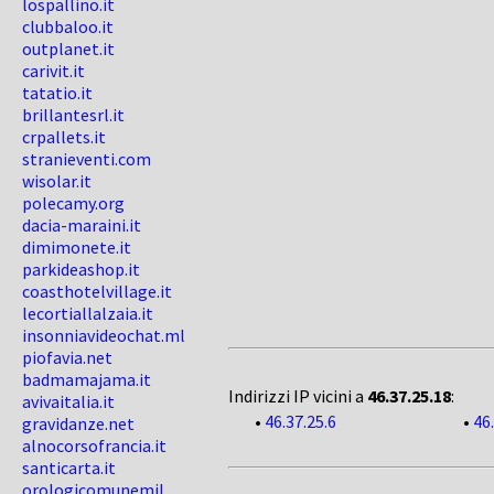
lospallino.it
clubbaloo.it
outplanet.it
carivit.it
tatatio.it
brillantesrl.it
crpallets.it
stranieventi.com
wisolar.it
polecamy.org
dacia-maraini.it
dimimonete.it
parkideashop.it
coasthotelvillage.it
lecortiallalzaia.it
insonniavideochat.ml
piofavia.net
badmamajama.it
Indirizzi IP vicini a
46.37.25.18
:
avivaitalia.it
•
46.37.25.6
•
46
gravidanze.net
alnocorsofrancia.it
santicarta.it
orologicomunemil...