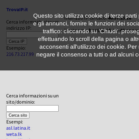
TrovaIP.it
Questo sito utilizza cookie di terze parti
Indirizzo IP cercato:
46.37.25.18
Cerca informazioni su un
e gli annunci, fornire le funzioni dei soc
indirizzo IP:
Hostname:
host18-25-37-46.server
traffico: cliccando su 'Chiudi', pro
effettuando lo scroll della pagina o altr
acconsenti all'utilizzo dei cookie. Pe
Esempio:
216.73.217.99
negare il consenso a tutti o ad alcuni c
Cerca informazioni su un
sito/dominio:
Esempi:
asl.latina.it
weta.lk