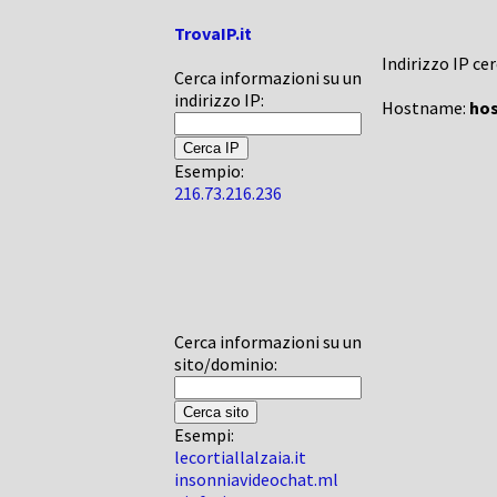
TrovaIP.it
Indirizzo IP ce
Cerca informazioni su un
indirizzo IP:
Hostname:
hos
Esempio:
216.73.216.236
Cerca informazioni su un
sito/dominio:
Esempi:
lecortiallalzaia.it
insonniavideochat.ml