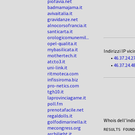
piofavia.net
badmamajama.it
avivaitalia.it
gravidanze.net
alnocorsofrancia.it
santicarta.it
orologicomunemil...
opel-qualita.it
mybasilicata.it
Indirizzi IP vici
mothertech.it
•
46.37.24.2
atcto3.it
•
46.37.24.4
uni-link.it
ritmoteca.com
infissiroma.biz
pro-netics.com
tgh10.it
laprovinciagame.it
poll.fm
prenotafacile.net
regaldolls.it
Whois dell'indi
golfodimarinella.it
mecongress.org
archilight.it