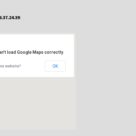
6.37.24.39
:
an't load Google Maps correctly.
OK
his website?