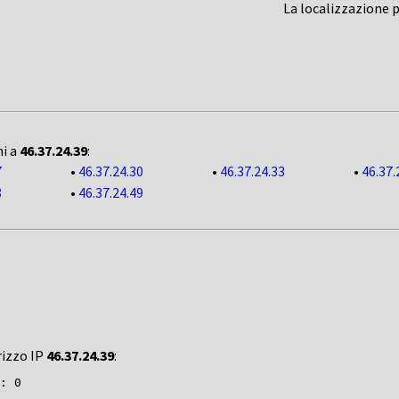
La localizzazione 
ni a
46.37.24.39
:
7
•
46.37.24.30
•
46.37.24.33
•
46.37.
8
•
46.37.24.49
rizzo IP
46.37.24.39
: