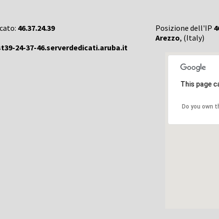
rcato:
46.37.24.39
Posizione dell'IP
4
Arezzo
, (Italy)
t39-24-37-46.serverdedicati.aruba.it
This page c
Do you own t