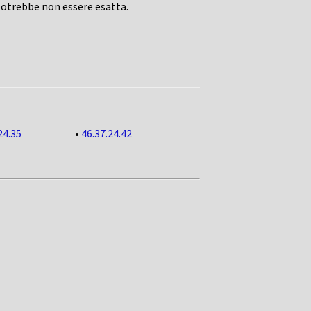
potrebbe non essere esatta.
24.35
•
46.37.24.42