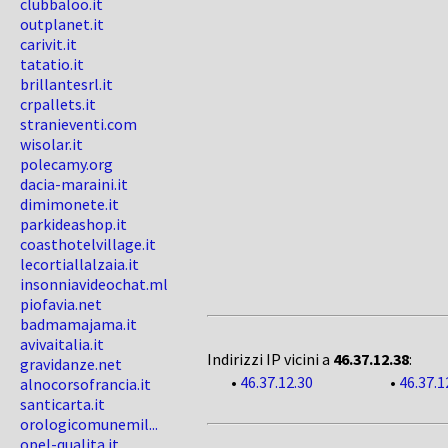
clubbaloo.it
outplanet.it
carivit.it
tatatio.it
brillantesrl.it
crpallets.it
stranieventi.com
wisolar.it
polecamy.org
dacia-maraini.it
dimimonete.it
parkideashop.it
coasthotelvillage.it
lecortiallalzaia.it
insonniavideochat.ml
piofavia.net
badmamajama.it
avivaitalia.it
Indirizzi IP vicini a
46.37.12.38
:
gravidanze.net
•
46.37.12.30
•
46.37.1
alnocorsofrancia.it
santicarta.it
orologicomunemil...
opel-qualita.it