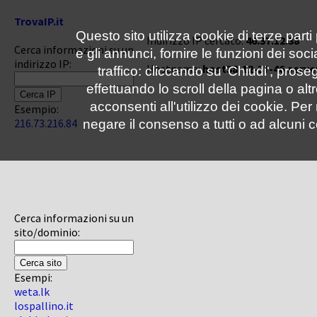
TrovaIP.it
Questo sito utilizza cookie di terze parti
Indirizzo IP cercato:
46.37.12.38
Cerca informazioni su un
e gli annunci, fornire le funzioni dei soc
indirizzo IP:
Hostname:
host38-12-37-46.server
traffico: cliccando su 'Chiudi', pro
effettuando lo scroll della pagina o altr
acconsenti all'utilizzo dei cookie. Pe
Esempio:
216.73.216.84
negare il consenso a tutti o ad alcuni c
Cerca informazioni su un
sito/dominio:
Esempi:
weta.lk
lospallino.it