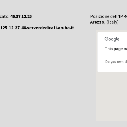
rcato:
46.37.12.25
Posizione dell'IP
4
Arezzo
, (Italy)
t25-12-37-46.serverdedicati.aruba.it
This page c
Do you own t