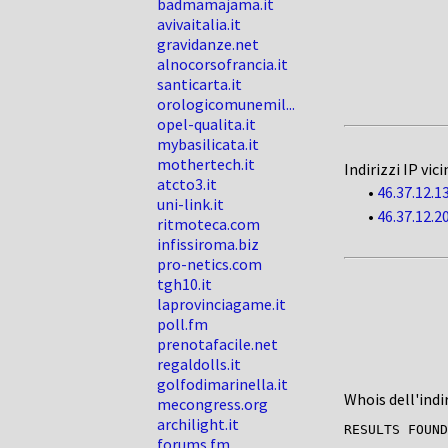
badmamajama.it
avivaitalia.it
gravidanze.net
alnocorsofrancia.it
santicarta.it
orologicomunemil...
opel-qualita.it
mybasilicata.it
mothertech.it
Indirizzi IP vici
atcto3.it
•
46.37.12.1
uni-link.it
•
46.37.12.2
ritmoteca.com
infissiroma.biz
pro-netics.com
tgh10.it
laprovinciagame.it
poll.fm
prenotafacile.net
regaldolls.it
golfodimarinella.it
Whois dell'indi
mecongress.org
archilight.it
forums.fm