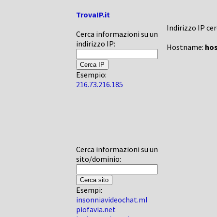
TrovaIP.it
Indirizzo IP ce
Cerca informazioni su un
indirizzo IP:
Hostname:
hos
Esempio:
216.73.216.185
Cerca informazioni su un
sito/dominio:
Esempi:
insonniavideochat.ml
piofavia.net