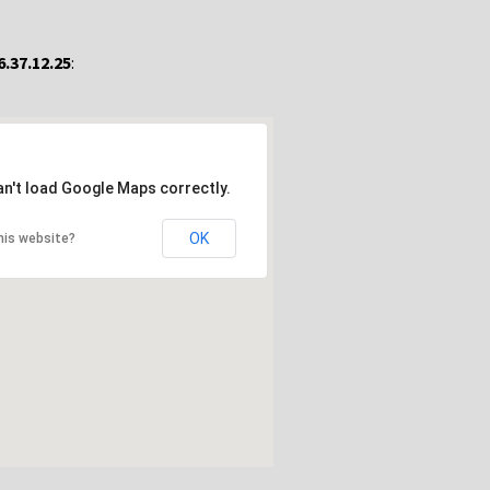
6.37.12.25
:
an't load Google Maps correctly.
OK
his website?