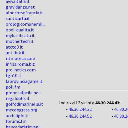
avivaitalia.it
gravidanze.net
alnocorsofrancia.it
santicarta.it
orologicomunemil...
opel-qualita.it
mybasilicata.it
mothertech.it
atcto3.it
uni-link.it
ritmoteca.com
infissiroma.biz
pro-netics.com
tgh10.it
laprovinciagame.it
poll.fm
prenotafacile.net
regaldolls.it
Indirizzi IP vicini a
46.30.244.43
:
golfodimarinella.it
•
46.30.244.32
•
46.30.2
mecongress.org
archilight.it
•
46.30.244.52
•
46.30.2
forums.fm
bancadatigiovani...