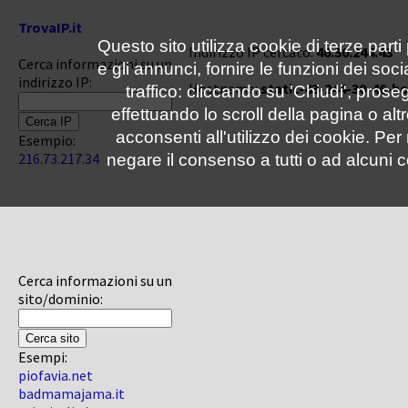
TrovaIP.it
Questo sito utilizza cookie di terze parti
Indirizzo IP cercato:
46.30.244.43
Cerca informazioni su un
e gli annunci, fornire le funzioni dei soc
indirizzo IP:
Hostname:
static-43-244-30-46-h
traffico: cliccando su 'Chiudi', pro
effettuando lo scroll della pagina o altr
acconsenti all'utilizzo dei cookie. Pe
Esempio:
216.73.217.34
negare il consenso a tutti o ad alcuni c
Cerca informazioni su un
sito/dominio:
Esempi:
piofavia.net
badmamajama.it