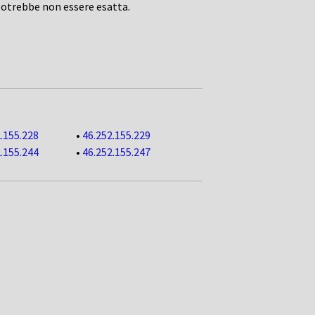
potrebbe non essere esatta.
.155.228
•
46.252.155.229
.155.244
•
46.252.155.247