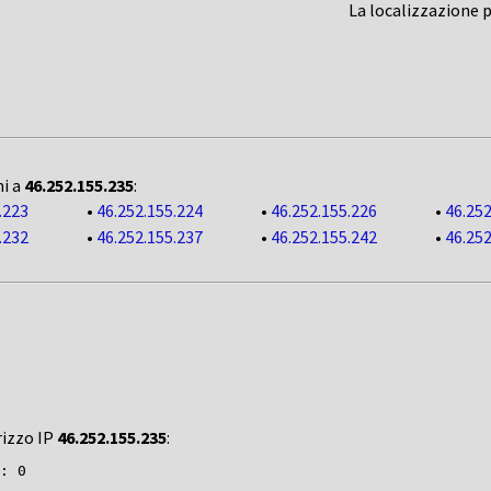
La localizzazione 
ni a
46.252.155.235
:
.223
•
46.252.155.224
•
46.252.155.226
•
46.252
.232
•
46.252.155.237
•
46.252.155.242
•
46.252
rizzo IP
46.252.155.235
: