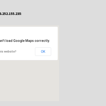
6.252.155.235
:
an't load Google Maps correctly.
OK
his website?