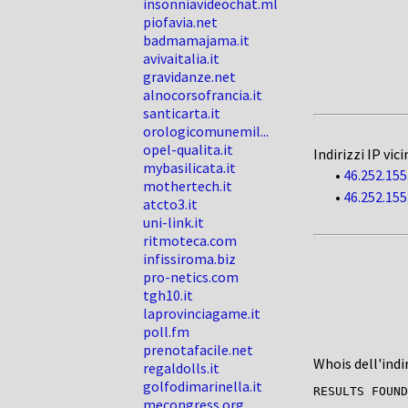
insonniavideochat.ml
piofavia.net
badmamajama.it
avivaitalia.it
gravidanze.net
alnocorsofrancia.it
santicarta.it
orologicomunemil...
opel-qualita.it
Indirizzi IP vici
mybasilicata.it
•
46.252.155
mothertech.it
•
46.252.155
atcto3.it
uni-link.it
ritmoteca.com
infissiroma.biz
pro-netics.com
tgh10.it
laprovinciagame.it
poll.fm
prenotafacile.net
Whois dell'indi
regaldolls.it
golfodimarinella.it
mecongress.org