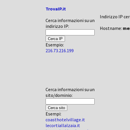
TrovaIP.it
Indirizzo IP ce
Cerca informazioni su un
indirizzo IP:
Hostname:
mer
Esempio:
216.73.216.199
Cerca informazioni su un
sito/dominio:
Esempi:
coasthotelvillage.it
lecortiallalzaia.it