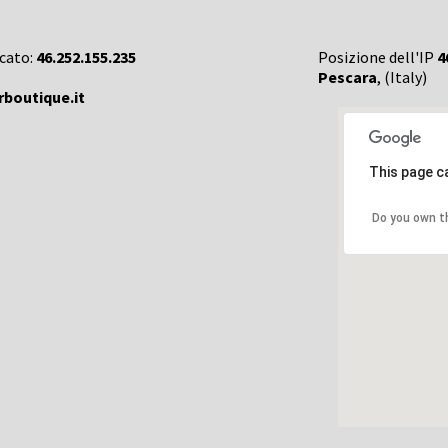
rcato:
46.252.155.235
Posizione dell'IP
4
Pescara
, (Italy)
boutique.it
This page c
Do you own t