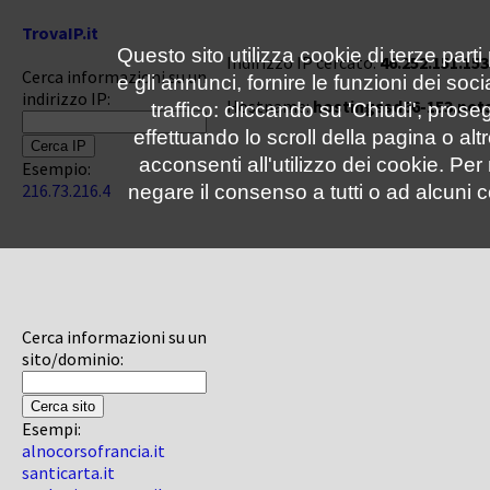
TrovaIP.it
Questo sito utilizza cookie di terze parti
Indirizzo IP cercato:
46.252.151.153
Cerca informazioni su un
e gli annunci, fornire le funzioni dei soc
indirizzo IP:
Hostname:
hostingssd66-153.net
traffico: cliccando su 'Chiudi', pro
effettuando lo scroll della pagina o altr
acconsenti all'utilizzo dei cookie. Pe
Esempio:
216.73.216.4
negare il consenso a tutti o ad alcuni c
Cerca informazioni su un
sito/dominio:
Esempi:
alnocorsofrancia.it
santicarta.it