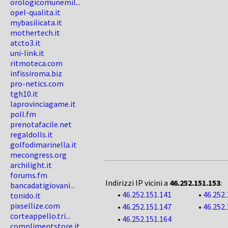
orologicomunemil...
opel-qualita.it
mybasilicata.it
mothertech.it
atcto3.it
uni-link.it
ritmoteca.com
infissiroma.biz
pro-netics.com
tgh10.it
laprovinciagame.it
poll.fm
prenotafacile.net
regaldolls.it
golfodimarinella.it
mecongress.org
archilight.it
forums.fm
Indirizzi IP vicini a
46.252.151.153
:
bancadatigiovani...
•
46.252.151.141
•
46.252.
tonido.it
pixsellize.com
•
46.252.151.147
•
46.252.
corteappello.tri...
•
46.252.151.164
complimentstore.it