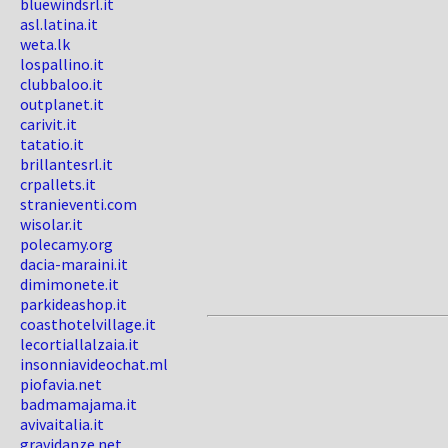
bluewindsrl.it
asl.latina.it
weta.lk
lospallino.it
clubbaloo.it
outplanet.it
carivit.it
tatatio.it
brillantesrl.it
crpallets.it
stranieventi.com
wisolar.it
polecamy.org
dacia-maraini.it
dimimonete.it
parkideashop.it
coasthotelvillage.it
lecortiallalzaia.it
insonniavideochat.ml
piofavia.net
badmamajama.it
avivaitalia.it
gravidanze.net