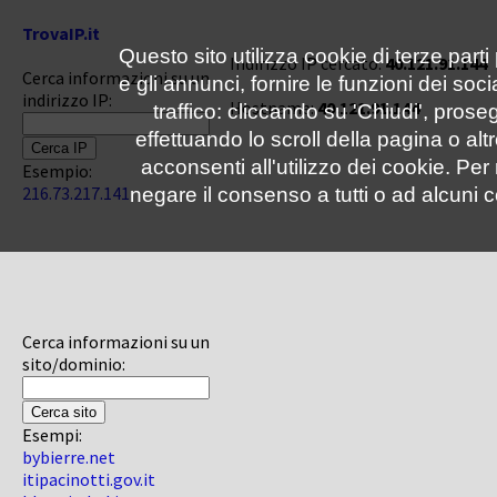
TrovaIP.it
Questo sito utilizza cookie di terze parti
Indirizzo IP cercato:
40.121.91.144
Cerca informazioni su un
e gli annunci, fornire le funzioni dei soc
indirizzo IP:
Hostname:
40.121.91.144
traffico: cliccando su 'Chiudi', pro
effettuando lo scroll della pagina o altr
acconsenti all'utilizzo dei cookie. Pe
Esempio:
216.73.217.141
negare il consenso a tutti o ad alcuni c
Cerca informazioni su un
sito/dominio:
Esempi:
bybierre.net
itipacinotti.gov.it