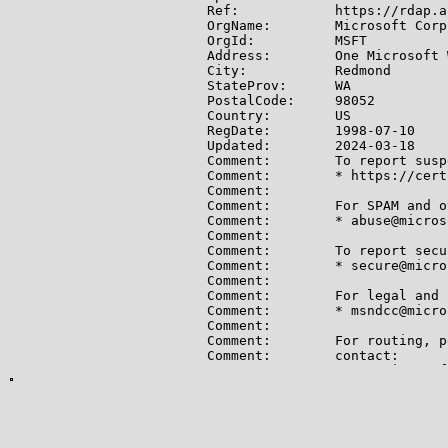
Ref:            https://rdap.a
OrgName:        Microsoft Corp
OrgId:          MSFT

Address:        One Microsoft W
City:           Redmond

StateProv:      WA

PostalCode:     98052

Country:        US

RegDate:        1998-07-10

Updated:        2024-03-18

Comment:        To report susp
Comment:        * https://cert
Comment:

Comment:        For SPAM and o
Comment:        * abuse@micros
Comment:

Comment:        To report secu
Comment:        * secure@micro
Comment:

Comment:        For legal and 
Comment:        * msndcc@micro
Comment:

Comment:        For routing, p
Comment:        contact:

Comment:        * IOC@microsof
Ref:            https://rdap.a
OrgRoutingHandle: CHATU3-ARIN

OrgRoutingName:   Chaturmohta,
OrgRoutingPhone:  +1-425-882-80
OrgRoutingEmail:  someshch@mic