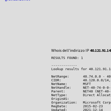
Whois dell'indirizzo IP
40.121.91.14
RESULTS FOUND: 1

-------------

Lookup results for 40.121.91.1
NetRange:       40.74.0.0 - 40
CIDR:           40.120.0.0/14,
NetName:        MSFT

NetHandle:      NET-40-74-0-0-1
Parent:         NET40 (NET-40-
NetType:        Direct Allocati
OriginAS:

Organization:   Microsoft Corp
RegDate:        2015-02-23

Updated:        2021-12-14
