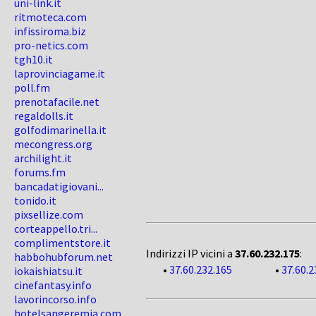
uni-link.it
ritmoteca.com
infissiroma.biz
pro-netics.com
tgh10.it
laprovinciagame.it
poll.fm
prenotafacile.net
regaldolls.it
golfodimarinella.it
mecongress.org
archilight.it
forums.fm
bancadatigiovani...
tonido.it
pixsellize.com
corteappello.tri...
complimentstore.it
Indirizzi IP vicini a
37.60.232.175
:
habbohubforum.net
•
37.60.232.165
•
37.60.2
iokaishiatsu.it
cinefantasy.info
lavorincorso.info
hotelsangeremia.com