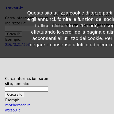
TrovaIP.it
Questo sito utilizza cookie di terze parti
Indirizzo IP cercato:
37.60.232.175
Cerca informazioni su un
e gli annunci, fornire le funzioni dei soc
indirizzo IP:
Hostname:
vmi2249809.contabose
traffico: cliccando su 'Chiudi', pro
effettuando lo scroll della pagina o altr
acconsenti all'utilizzo dei cookie. Pe
Esempio:
216.73.217.153
negare il consenso a tutti o ad alcuni c
Cerca informazioni su un
sito/dominio:
Esempi:
mothertech.it
atcto3.it