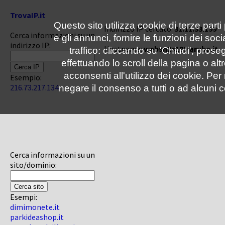
TrovaIP.it
Questo sito utilizza cookie di terze parti
Indirizzo IP cercato:
31.11.33.199
Cerca informazioni su un
e gli annunci, fornire le funzioni dei soc
indirizzo IP:
Hostname:
websn2s189.aruba.it
traffico: cliccando su 'Chiudi', pro
effettuando lo scroll della pagina o altr
acconsenti all'utilizzo dei cookie. Pe
Esempio:
216.73.217.134
negare il consenso a tutti o ad alcuni c
Cerca informazioni su un
sito/dominio:
Esempi:
dimimonete.it
parkideashop.it