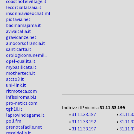
coasthotelvillage.it
lecortiallalzaia.it
insonniavideochat.ml
piofavia.net
badmamajama.it
avivaitalia.it
gravidanze.net
alnocorsofrancia.it
santicarta.it
orologicomunemil...
opel-qualita.it
mybasilicata.it
mothertech.it
atcto3.it
uni-link.it
ritmoteca.com
infissiroma.biz
pro-netics.com
Indirizzi IP vicini a
31.11.33.199
:
tgh10.it
•
31.11.33.187
•
31.11.3
laprovinciagame.it
poll.fm
•
31.11.33.192
•
31.11.3
prenotafacile.net
•
31.11.33.197
•
31.11.3
regaldolls.it