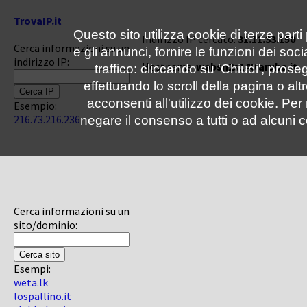
TrovaIP.it
Questo sito utilizza cookie di terze parti
Indirizzo IP cercato:
31.11.33.150
Cerca informazioni su un
e gli annunci, fornire le funzioni dei soc
indirizzo IP:
Hostname:
websn2s140.aruba.it
traffico: cliccando su 'Chiudi', pro
effettuando lo scroll della pagina o altr
acconsenti all'utilizzo dei cookie. Pe
Esempio:
216.73.216.236
negare il consenso a tutti o ad alcuni c
Cerca informazioni su un
sito/dominio:
Esempi:
weta.lk
lospallino.it