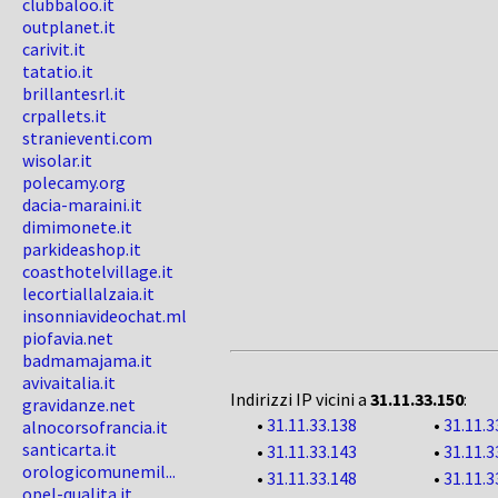
clubbaloo.it
outplanet.it
carivit.it
tatatio.it
brillantesrl.it
crpallets.it
stranieventi.com
wisolar.it
polecamy.org
dacia-maraini.it
dimimonete.it
parkideashop.it
coasthotelvillage.it
lecortiallalzaia.it
insonniavideochat.ml
piofavia.net
badmamajama.it
avivaitalia.it
Indirizzi IP vicini a
31.11.33.150
:
gravidanze.net
•
31.11.33.138
•
31.11.3
alnocorsofrancia.it
santicarta.it
•
31.11.33.143
•
31.11.3
orologicomunemil...
•
31.11.33.148
•
31.11.3
opel-qualita.it