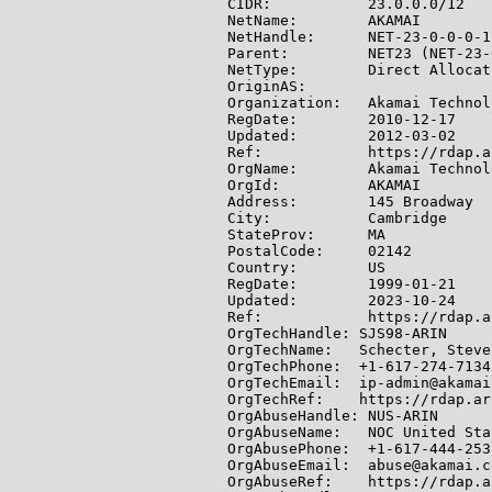
CIDR:           23.0.0.0/12

NetName:        AKAMAI

NetHandle:      NET-23-0-0-0-1

Parent:         NET23 (NET-23-
NetType:        Direct Allocati
OriginAS:

Organization:   Akamai Technol
RegDate:        2010-12-17

Updated:        2012-03-02

Ref:            https://rdap.a
OrgName:        Akamai Technol
OrgId:          AKAMAI

Address:        145 Broadway

City:           Cambridge

StateProv:      MA

PostalCode:     02142

Country:        US

RegDate:        1999-01-21

Updated:        2023-10-24

Ref:            https://rdap.a
OrgTechHandle: SJS98-ARIN

OrgTechName:   Schecter, Steve
OrgTechPhone:  +1-617-274-7134

OrgTechEmail:  ip-admin@akamai.
OrgTechRef:    https://rdap.ar
OrgAbuseHandle: NUS-ARIN

OrgAbuseName:   NOC United Stat
OrgAbusePhone:  +1-617-444-2535
OrgAbuseEmail:  abuse@akamai.co
OrgAbuseRef:    https://rdap.a