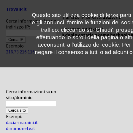
TrovaIP.it
Questo sito utilizza cookie di terze parti
Indirizzo IP cercato:
23.15.7.8
Cerca informazioni su un
e gli annunci, fornire le funzioni dei soc
indirizzo IP:
Hostname:
a23-15-7-
traffico: cliccando su 'Chiudi', pro
8.deploy.static.akamaitechnolo
effettuando lo scroll della pagina o altr
acconsenti all'utilizzo dei cookie. Pe
Esempio:
216.73.216.116
negare il consenso a tutti o ad alcuni c
Cerca informazioni su un
sito/dominio:
Esempi:
dacia-maraini.it
dimimonete.it