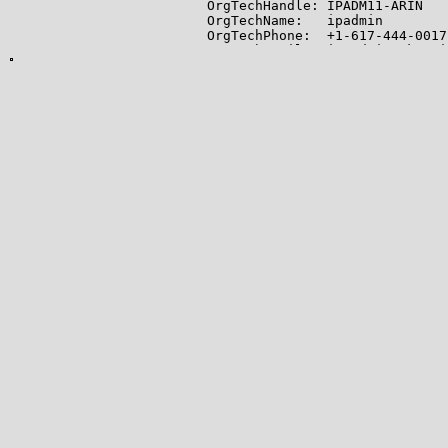
OrgTechHandle: IPADM11-ARIN

OrgTechName:   ipadmin

OrgTechPhone:  +1-617-444-0017

OrgTechEmail:  ip-admin@akamai.
OrgTechRef:    https://rdap.ar