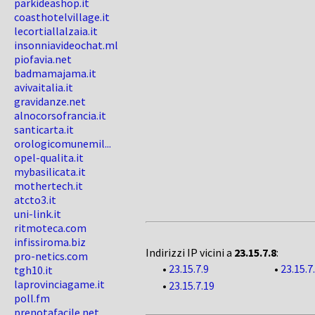
parkideashop.it
coasthotelvillage.it
lecortiallalzaia.it
insonniavideochat.ml
piofavia.net
badmamajama.it
avivaitalia.it
gravidanze.net
alnocorsofrancia.it
santicarta.it
orologicomunemil...
opel-qualita.it
mybasilicata.it
mothertech.it
atcto3.it
uni-link.it
ritmoteca.com
infissiroma.biz
Indirizzi IP vicini a
23.15.7.8
:
pro-netics.com
•
23.15.7.9
•
23.15.7
tgh10.it
laprovinciagame.it
•
23.15.7.19
poll.fm
prenotafacile.net