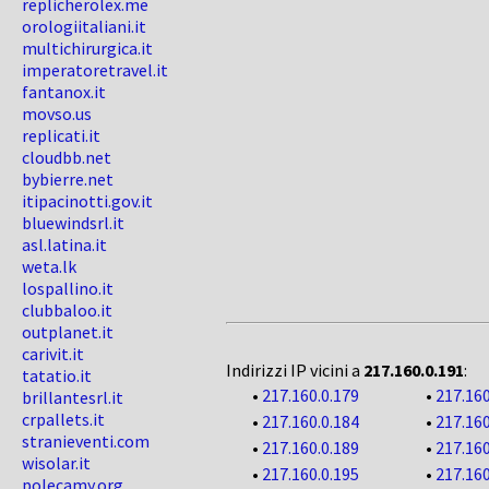
replicherolex.me
orologiitaliani.it
multichirurgica.it
imperatoretravel.it
fantanox.it
movso.us
replicati.it
cloudbb.net
bybierre.net
itipacinotti.gov.it
bluewindsrl.it
asl.latina.it
weta.lk
lospallino.it
clubbaloo.it
outplanet.it
carivit.it
Indirizzi IP vicini a
217.160.0.191
:
tatatio.it
•
217.160.0.179
•
217.160
brillantesrl.it
crpallets.it
•
217.160.0.184
•
217.160
stranieventi.com
•
217.160.0.189
•
217.160
wisolar.it
•
217.160.0.195
•
217.160
polecamy.org