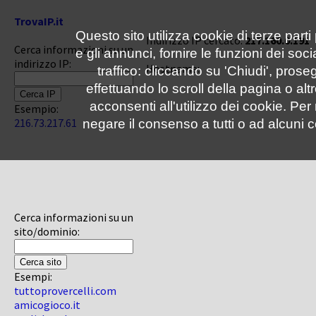
TrovaIP.it
Questo sito utilizza cookie di terze parti
Indirizzo IP cercato:
217.160.0.191
Cerca informazioni su un
e gli annunci, fornire le funzioni dei soc
indirizzo IP:
Hostname:
traffico: cliccando su 'Chiudi', pro
effettuando lo scroll della pagina o altr
acconsenti all'utilizzo dei cookie. Pe
Esempio:
216.73.217.61
negare il consenso a tutti o ad alcuni c
Cerca informazioni su un
sito/dominio:
Esempi:
tuttoprovercelli.com
amicogioco.it