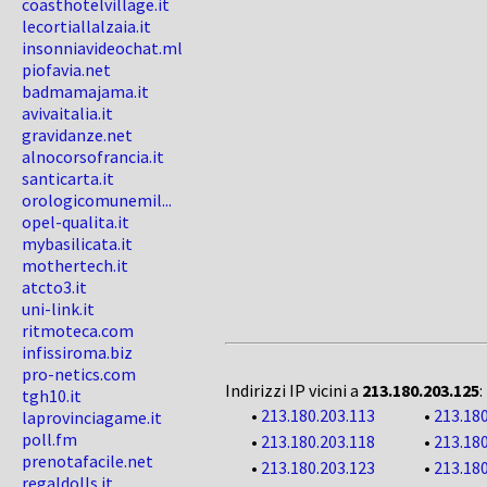
coasthotelvillage.it
lecortiallalzaia.it
insonniavideochat.ml
piofavia.net
badmamajama.it
avivaitalia.it
gravidanze.net
alnocorsofrancia.it
santicarta.it
orologicomunemil...
opel-qualita.it
mybasilicata.it
mothertech.it
atcto3.it
uni-link.it
ritmoteca.com
infissiroma.biz
pro-netics.com
Indirizzi IP vicini a
213.180.203.125
:
tgh10.it
•
213.180.203.113
•
213.180
laprovinciagame.it
poll.fm
•
213.180.203.118
•
213.180
prenotafacile.net
•
213.180.203.123
•
213.180
regaldolls.it