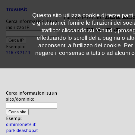
TrovaIP.it
Questo sito utilizza cookie di terze parti
Indirizzo IP cercato:
213.180.203.12
Cerca informazioni su un
e gli annunci, fornire le funzioni dei soc
indirizzo IP:
Hostname:
213-180-203-125.spide
traffico: cliccando su 'Chiudi', pro
effettuando lo scroll della pagina o altr
acconsenti all'utilizzo dei cookie. Pe
Esempio:
216.73.217.1
negare il consenso a tutti o ad alcuni c
Cerca informazioni su un
sito/dominio:
Esempi:
dimimonete.it
parkideashop.it