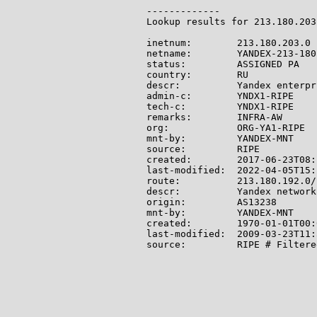
-------------

Lookup results for 213.180.203
inetnum:        213.180.203.0 
netname:        YANDEX-213-180-
status:         ASSIGNED PA

country:        RU

descr:          Yandex enterpr
admin-c:        YNDX1-RIPE

tech-c:         YNDX1-RIPE

remarks:        INFRA-AW

org:            ORG-YA1-RIPE

mnt-by:         YANDEX-MNT

source:         RIPE

created:        2017-06-23T08:
last-modified:  2022-04-05T15:
route:          213.180.192.0/1
descr:          Yandex network

origin:         AS13238

mnt-by:         YANDEX-MNT

created:        1970-01-01T00:
last-modified:  2009-03-23T11:
source:         RIPE # Filtered