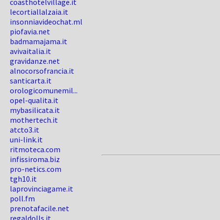
coasthotelvillage.it
lecortiallalzaia.it
insonniavideochat.ml
piofavia.net
badmamajama.it
avivaitalia.it
gravidanze.net
alnocorsofrancia.it
santicarta.it
orologicomunemil...
opel-qualita.it
mybasilicata.it
mothertech.it
atcto3.it
uni-link.it
ritmoteca.com
infissiroma.biz
pro-netics.com
tgh10.it
laprovinciagame.it
poll.fm
prenotafacile.net
regaldolls.it