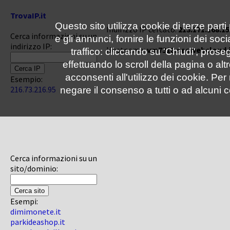
TrovaIP.it
Questo sito utilizza cookie di terze parti
Indirizzo IP cercato:
213.171.168.15
Cerca informazioni su un
e gli annunci, fornire le funzioni dei soc
indirizzo IP:
Hostname:
vm7318.seewebcloud.i
traffico: cliccando su 'Chiudi', pro
effettuando lo scroll della pagina o altr
acconsenti all'utilizzo dei cookie. Pe
Esempio:
216.73.216.95
negare il consenso a tutti o ad alcuni c
Cerca informazioni su un
sito/dominio:
Esempi:
dimimonete.it
parkideashop.it