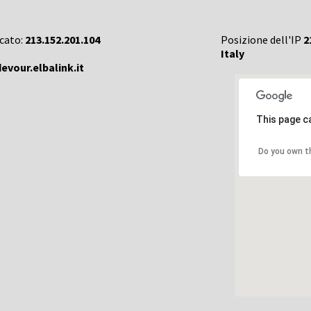
rcato:
213.152.201.104
Posizione dell'IP
2
Italy
evour.elbalink.it
This page c
Do you own t