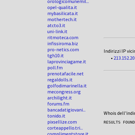
orologicomunemil...
opel-qualita.it
mybasilicata.it
mothertech.it
atcto3.it
uni-link.it
ritmoteca.com
infissiroma.biz
pro-netics.com
Indirizzi IP vici
tgh10.it
•
213.152.20
laprovinciagame.it
poll.fm
prenotafacile.net
regaldolls.it
golfodimarinella.it
mecongress.org
archilight.it
forums.fm
bancadatigiovani...
Whois dell'indi
tonido.it
pixsellize.com
corteappello.tri...
complimentstore.it