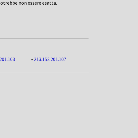
potrebbe non essere esatta.
201.103
•
213.152.201.107